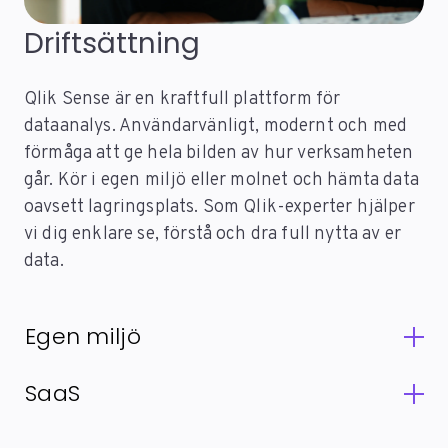
Driftsättning
Qlik Sense är en kraftfull plattform för
dataanalys. Användarvänligt, modernt och med
förmåga att ge hela bilden av hur verksamheten
går. Kör i egen miljö eller molnet och hämta data
oavsett lagringsplats. Som Qlik-experter hjälper
vi dig enklare se, förstå och dra full nytta av er
data.
Egen miljö
Qlik Sense Client Managed är valet för dig som vill
SaaS
installera och köra Qlik Sense i egen Microsoft
Windows IT-miljö.
Qlik Sense SaaS är valet för dig som vill att Qlik