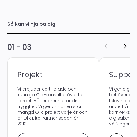
Så kan vi hjälpa dig
01 - 03
Projekt
Suppor
Vi erbjuder certifierade och
Vi ger dig s
kunniga Qlik-konsulter över hela
behöver den
landet. Vår erfarenhet är din
felavhjälpning
trygghet. Vi genomför en stor
underhåll. K
mängd Qlik-projekt varje år och
kärnverksamh
är Qlik Elite Partner sedan år
dig säkerstäl
2010.
välfungerand