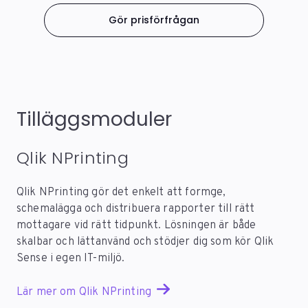
ansvarar för driften av din Qlik Sense lösning.
Installera Qlik Sense på en eller flera servrar. Du
Gör prisförfrågan
förvaltar och uppdaterar lösningen själv. En licens
Kom igång snabbt och låt Qlik driftsätta och
behövs för att använda Qlik Sense och till detta
underhålla IT-miljön. Qlik säkerställer en stabil
tillkommer även kostnader för t.ex. hårdvara,
drift och uppdaterar automatiskt lösningen till
mjukvara och underhåll.
senaste version. Du betalar en fast kostnad per
månad.
Tilläggsmoduler
Qlik NPrinting
Qlik NPrinting gör det enkelt att formge,
schemalägga och distribuera rapporter till rätt
mottagare vid rätt tidpunkt. Lösningen är både
skalbar och lättanvänd och stödjer dig som kör Qlik
Sense i egen IT-miljö.
Lär mer om Qlik NPrinting