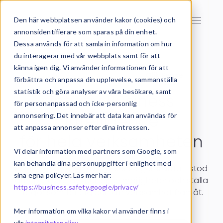
Den här webbplatsen använder kakor (cookies) och
annonsidentifierare som sparas på din enhet.
Dessa används för att samla in information om hur
du interagerar med vår webbplats samt för att
känna igen dig. Vi använder informationen för att
Start
Business Intelligence
Qlik Sense
förbättra och anpassa din upplevelse, sammanställa
statistik och göra analyser av våra besökare, samt
Intuitiv Business
för personanpassad och icke-personlig
Intelligence
annonsering. Det innebär att data kan användas för
att anpassa annonser efter dina intressen.
för hela verksamheten
Vi delar information med partners som Google, som
kan behandla dina personuppgifter i enlighet med
Få ut mer av er data. Qlik Sense ger kraftfullt stöd
sina egna policyer. Läs mer här:
att upptäcka avvikelser, se möjligheter och ställa
https://business.safety.google/privacy/
frågor som tar dig och din verksamhet framåt.
Mer information om vilka kakor vi använder finns i
vår
integritetspolicy
.