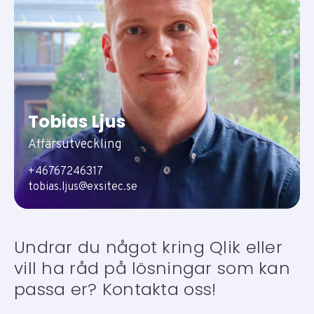
Tobias Ljus
Affärsutveckling
+46767246317
tobias.ljus@exsitec.se
Undrar du något kring Qlik eller
vill ha råd på lösningar som kan
passa er? Kontakta oss!