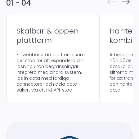
01 - 04
Skalbar & öppen
Hanter
plattform
kombin
En webbaserad plattform som
Arbeta med a
ger stöd för att expandera din
från både in
lösning utan begränsningar.
datakällor. Sä
Integrera med andra system,
siffrorna med 
läs in data med färdiga
för att trans
connectorer och dela data
och hantera
säkert via ett rikt API-stöd.
data.