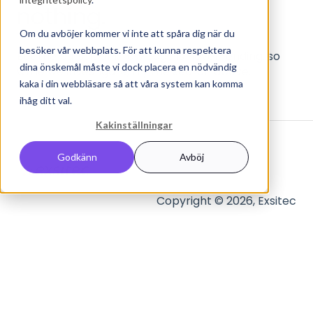
nothing.
Om du avböjer kommer vi inte att spåra dig när du
besöker vår webbplats. För att kunna respektera
But the pursuit of knowledge is never-ending, so
dina önskemål måste vi dock placera en nödvändig
while we investigate, try the search above.
kaka i din webbläsare så att våra system kan komma
ihåg ditt val.
Kakinställningar
Godkänn
Avböj
Copyright © 2026, Exsitec