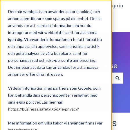
English
Show submenu for translations
Customer portal
Sign in
Den här webbplatsen använder kakor (cookies) och
annonsidentifierare som sparas på din enhet. Dessa
används för att samla in information om hur du
interagerar med vår webbplats samt för att känna
igen dig. Vi använder informationen för att förbättra
och anpassa din upplevelse, sammanställa statistik
och göra analyser av våra besökare, samt för
personanpassad och icke-personlig annonsering.
Welcome to our knowledge base
Det innebär att data kan användas för att anpassa
annonser efter dina intressen.
There are no suggestions because the search field
Vi delar information med partners som Google, som
kan behandla dina personuppgifter i enlighet med
sina egna policyer. Läs mer här:
https://business.safety.google/privacy/
Uh-Oh. This page knows
Mer information om vilka kakor vi använder finns i vår
integritetspolicy
.