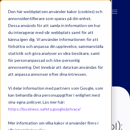
Den här webbplatsen använder kakor (cookies) och
annonsidentifierare som sparas på din enhet.
Dessa används för att samla in information om hur
du interagerar med vår webbplats samt för att
känna igen dig. Vi använder informationen för att
förbättra och anpassa din upplevelse, sammanställa
Pressmeddelande
statistik och göra analyser av våra besökare, samt
för personanpassad och icke-personlig
annonsering. Det innebär att data kan användas för
att anpassa annonser efter dina intressen.
Vi delar information med partners som Google, som
kan behandla dina personuppgifter i enlighet med
sina egna policyer. Läs mer här:
https://business.safety.google/privacy/
Nyhet
Nov 1, 2024
2 min läsning
Exsitec Holding AB (publ):
Mer information om vilka kakor vi använder finns i
vår
integritetspolicy
.