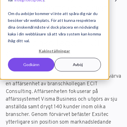
Danska dotterbolaget
Om du avböjer kommer vi inte att spåra dig när du
Exsitec ApS förvärvar
besöker vår webbplats. För att kunna respektera
dina önskemål måste vi dock placera en nödvändig
kundbas från
kaka i din webbläsare så att våra system kan komma
branschkollegan ECIT
ihåg ditt val.
Consulting A/S
Kakinställningar
Godkänn
Avböj
Idag har Exsitec ApS tecknat avtal om att förvärva
en affärsenhet av branschkollegan ECIT
Consulting. Affärsenheten fokuserar på
affärssystemet Visma Business och utgörs av sju
anställda samt drygt 140 kunder inom olika
branscher. Genom förvärvet befäster Exsitec
ytterligare sin position som marknadsledande