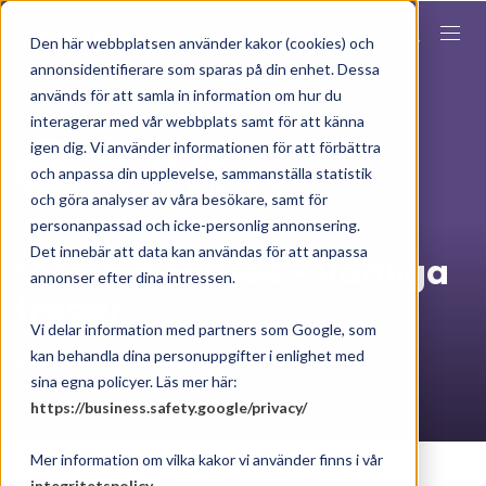
Den här webbplatsen använder kakor (cookies) och
annonsidentifierare som sparas på din enhet. Dessa
används för att samla in information om hur du
interagerar med vår webbplats samt för att känna
igen dig. Vi använder informationen för att förbättra
AFFÄRSSYSTEM
och anpassa din upplevelse, sammanställa statistik
Visma Business
och göra analyser av våra besökare, samt för
personanpassad och icke-personlig annonsering.
Det innebär att data kan användas för att anpassa
Visma Business - Vanliga
annonser efter dina intressen.
frågor
Vi delar information med partners som Google, som
kan behandla dina personuppgifter i enlighet med
PRATA MED EN EXPERT
sina egna policyer. Läs mer här:
https://business.safety.google/privacy/
Mer information om vilka kakor vi använder finns i vår
integritetspolicy
.