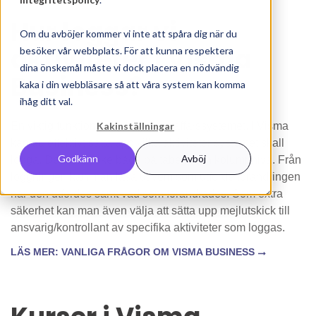
Hur loggar vi
Om du avböjer kommer vi inte att spåra dig när du
aktiviteter i Visma
besöker vår webbplats. För att kunna respektera
dina önskemål måste vi dock placera en nödvändig
Business?
kaka i din webbläsare så att våra system kan komma
ihåg ditt val.
En viktig funktion är spårbarhet i affärssystemet. I Visma
Kakinställningar
kan du effektivt sätta upp vilka aktiviteter systemet skall
Godkänn
Avböj
logga. Detta kan ske både på tabell- och kolumnnivå. Från
loggningen kan man läsa ut vem som utförde förändringen
när den utfördes samt vad som förändrades. Som extra
säkerhet kan man även välja att sätta upp mejlutskick till
ansvarig/kontrollant av specifika aktiviteter som loggas.
LÄS MER: VANLIGA FRÅGOR OM VISMA BUSINESS