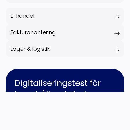
E-handel
Fakturahantering
Lager & logistik
Digitaliseringstest för
lagerhållande bolag
Hur digitala är ni jämfört med andra
lagerhållande bolag? Ta testet nedan för att se
hur ni ligger till!