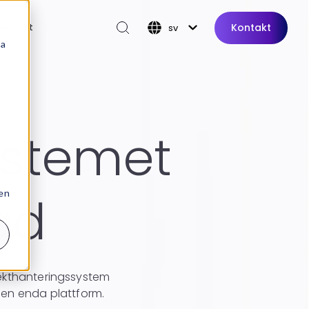
Kontakt
Support
sv
sa
ystemet
 en
ad
ekthanteringssystem
i en enda plattform.