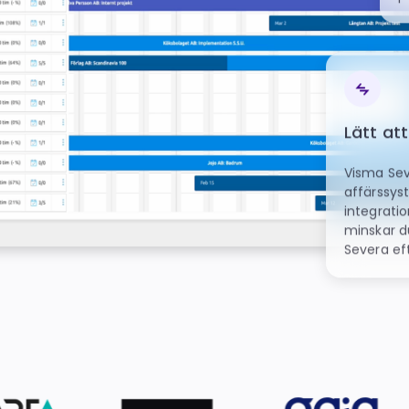
Lätt at
Visma Se
affärssys
integrati
minskar du
Severa ef