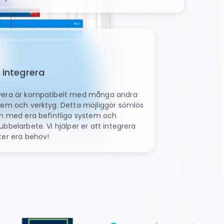
t integrera
vera är kompatibelt med många andra
tem och verktyg. Detta möjliggör sömlös
on med era befintliga system och
bbelarbete. Vi hjälper er att integrera
ter era behov!