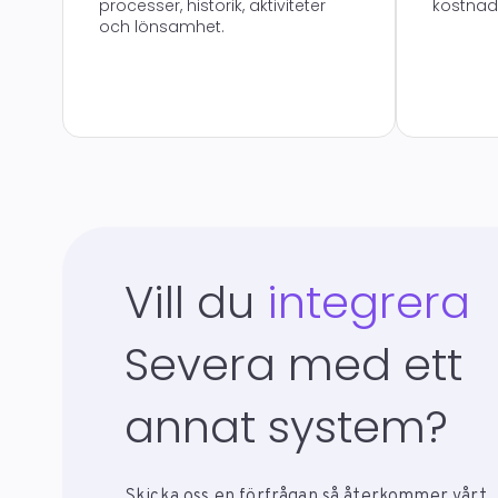
processer, historik, aktiviteter
kostnad
och lönsamhet.
Vill du
integrera
Severa med ett
annat system?
Skicka oss en förfrågan så återkommer vårt