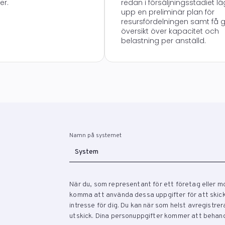
er.
redan i försäljningsstadiet l
upp en preliminär plan för
resursfördelningen samt få 
översikt över kapacitet och
belastning per anställd.
Namn på systemet
När du, som representant för ett företag eller m
komma att använda dessa uppgifter för att skicka
intresse för dig. Du kan när som helst avregistre
utskick. Dina personuppgifter kommer att behand