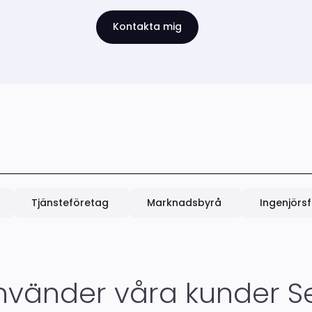
Tjänsteföretag
Marknadsbyrå
Ingenjörs
nvänder våra kunder S