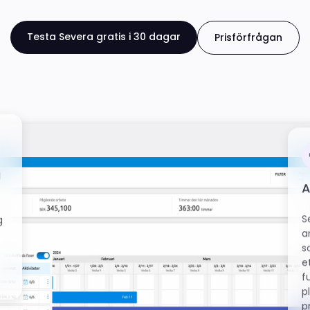
Testa Severa gratis i 30 dagar
Prisförfrågan
g
A
S
g
a
s
e
f
p
p