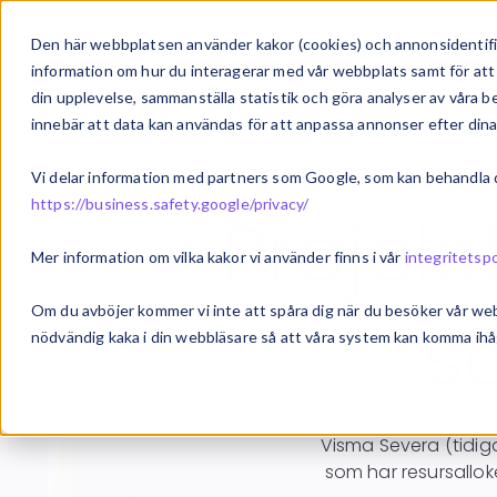
Om oss
Vårt erbjudan
Den här webbplatsen använder kakor (cookies) och annonsidentifie
information om hur du interagerar med vår webbplats samt för att 
din upplevelse, sammanställa statistik och göra analyser av våra
innebär att data kan användas för att anpassa annonser efter dina
Vi delar information med partners som Google, som kan behandla di
https://business.safety.google/privacy/
Projek
Mer information om vilka kakor vi använder finns i vår
integritetspo
Om du avböjer kommer vi inte att spåra dig när du besöker vår we
s
nödvändig kaka i din webbläsare så att våra system kan komma ihåg
Visma Severa
(tidig
som har resursallok