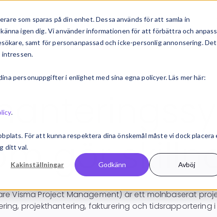
de
Bransch & roll
Kundcase
Inspiration
rare som sparas på din enhet. Dessa används för att samla in
känna igen dig. Vi använder informationen för att förbättra och anpas
 besökare, samt för personanpassad och icke-personlig annonsering. Det
 intressen.
Startsida
Projekthantering
Severa
na personuppgifter i enlighet med sina egna policyer. Läs mer här:
thanteringss
licy
.
bbplats. För att kunna respektera dina önskemål måste vi dock placera
om gör skilln
 ditt val.
Kakinställningar
Godkänn
Avböj
are Visma Project Management) är ett molnbaserat proj
ering, projekthantering, fakturering och tidsrapportering 