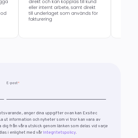
ägga
direkt och kan kopplas till kund
med exe
eller internt arbete, samt direkt
ekonomi
god
till underlaget som används för
fakturering
E-post
*
otsvarande, anger dina uppgifter ovan kan Exsitec
 ut information och nyheter som vi tror kan vara av
ra dig från våra utskick genom länken som delas vid varje
las i enlighet med vår
Integritetspolicy
.