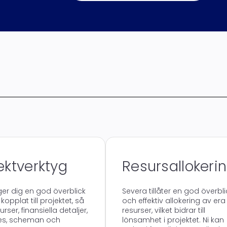
ektverktyg
Resursallokeri
er dig en god överblick
Severa tillåter en god överbli
 kopplat till projektet, så
och effektiv allokering av era
rser, finansiella detaljer,
resurser, vilket bidrar till
es, scheman och
lönsamhet i projektet. Ni kan