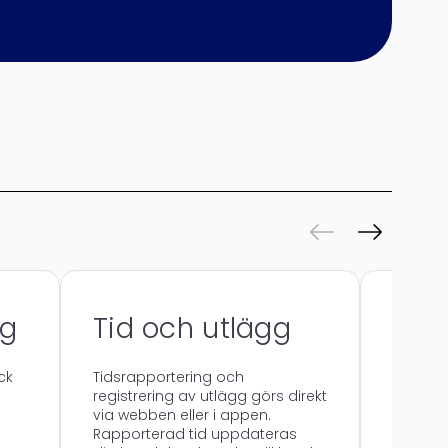
ng
Tid och utlägg
Fak
ck
Tidsrapportering och
Severa
registrering av utlägg görs direkt
faktur
via webben eller i appen.
frigör t
Rapporterad tid uppdateras
Severa 