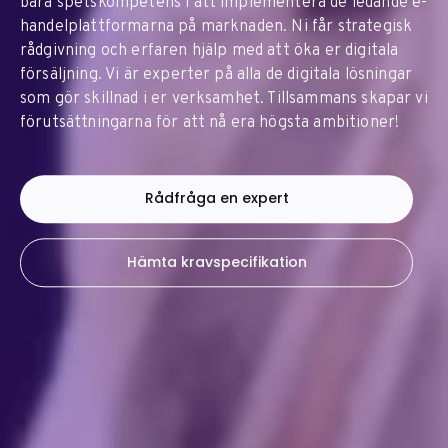
bara spetskompetens i att implementera de ledande
e-
handelplattformarna på marknaden. Ni får strategisk
rådgivning och erfaren hjälp med att öka er digitala
försäljning. Vi är experter på alla de digitala lösningar
som gör skillnad i er verksamhet. Tillsammans skapar vi
förutsättningarna för att nå era högsta ambitioner!
Rådfråga en expert
Hämta kravspecifikation