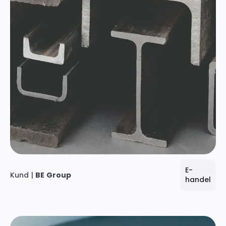
E-
Kund |
BE Group
handel