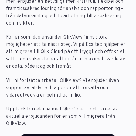
men erbjuder en betydligt mer kraftfull, flexibel och
framtidssäkrad lösning för analys och rapportering –
från datainsamling och bearbetning till visualisering
och insikter.
För er som idag använder QlikView finns stora
möjligheter att ta nästa steg. Vi på Exsitec hjälper er
att migrera till Qlik Cloud på ett tryggt och effektivt
sätt – och säkerställer att ni får ut maximalt värde av
er data, både idag och framåt.
Vill ni fortsätta arbeta i QlikView? Vi erbjuder även
supportavtal där vi hjälper er att förvalta och
vidareutveckla er befintliga miljö.
Upptäck fördelarna med Qlik Cloud – och ta del av
aktuella erbjudanden för er som vill migrera från
QlikView.