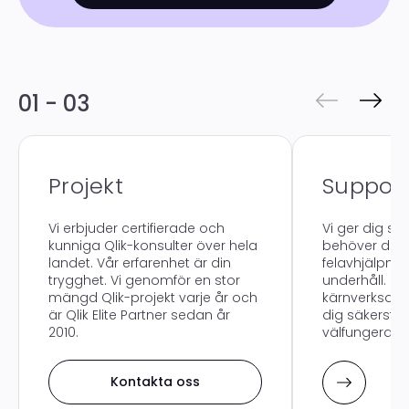
01 - 03
Projekt
Suppor
Vi erbjuder certifierade och
Vi ger dig su
kunniga Qlik-konsulter över hela
behöver den.
landet. Vår erfarenhet är din
felavhjälpning
trygghet. Vi genomför en stor
underhåll. K
mängd Qlik-projekt varje år och
kärnverksamh
är Qlik Elite Partner sedan år
dig säkerstäl
2010.
välfungerande
Kontakta oss