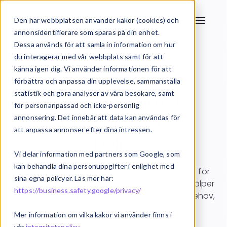
Den här webbplatsen använder kakor (cookies) och
annonsidentifierare som sparas på din enhet.
Dessa används för att samla in information om hur
du interagerar med vår webbplats samt för att
känna igen dig. Vi använder informationen för att
Startsida
Business Intelligence
QlikView
förbättra och anpassa din upplevelse, sammanställa
statistik och göra analyser av våra besökare, samt
Navigera framåt
för personanpassad och icke-personlig
faktabaserat
annonsering. Det innebär att data kan användas för
att anpassa annonser efter dina intressen.
med QlikView
Vi delar information med partners som Google, som
kan behandla dina personuppgifter i enlighet med
QlikView är en beprövad och kraftfull lösning för
sina egna policyer. Läs mer här:
analys och rapportering. Som Qlik-experter hjälper
https://business.safety.google/privacy/
vi dig få en lösning helt anpassad efter era behov,
process och data.
Mer information om vilka kakor vi använder finns i
vår
integritetspolicy
.