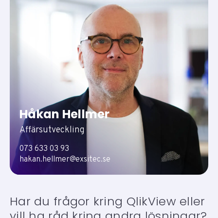
Håkan Hellmer
Affärsutveckling
073 633 03 93
hakan.hellmer@exsitec.se
Har du frågor kring QlikView eller
vill ha råd kring andra lösningar?