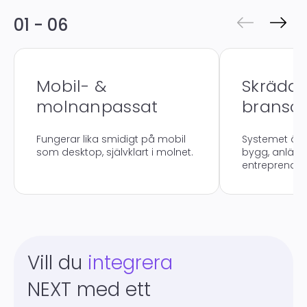
01 - 06
Mobil- &
Skrädda
molnanpassat
bransc
Fungerar lika smidigt på mobil
Systemet är 
som desktop, självklart i molnet.
bygg, anläg
entreprenad
Vill du
integrera
NEXT med ett