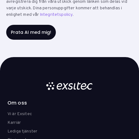
avregistrera dig från våra utskick genom länken som delas vid
varje utskick. Dina personuppgifter kommer att behandlas i
enlighet med vår
Integritetspolicy
.
Om oss
Vi är Exsitec
Karriär
Lediga tjänster