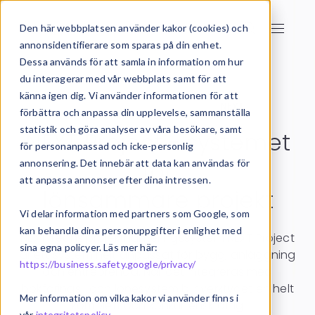
Den här webbplatsen använder kakor (cookies) och
annonsidentifierare som sparas på din enhet.
Dessa används för att samla in information om hur
du interagerar med vår webbplats samt för att
känna igen dig. Vi använder informationen för att
Startsida
Projekthantering
NEXT
förbättra och anpassa din upplevelse, sammanställa
statistik och göra analyser av våra besökare, samt
NEXT Project - systemet
för personanpassad och icke-personlig
för
annonsering. Det innebär att data kan användas för
att anpassa annonser efter dina intressen.
lönsammare projekt
Vi delar information med partners som Google, som
kan behandla dina personuppgifter i enlighet med
NEXT Techs projekthanteringssystem NEXT Project
sina egna policyer. Läs mer här:
är ett system helt anpassat för bygg, anläggning
https://business.safety.google/privacy/
och entreprenad. När det integreras med
bokförings- och lönesystem blir verktyget en helt
Mer information om vilka kakor vi använder finns i
komplett och konkurrenskraftig
vår
integritetspolicy
.