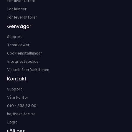
För investerare
För kunder
För leverantörer
Genvägar
Support
Teamviewer
Cookieinställningar
Integritetspolicy
Visselblåsarfunktionen
Kontakt
Support
Våra kontor
010 - 333 33 00
hej@exsitec.se
Loqic
Följ oss