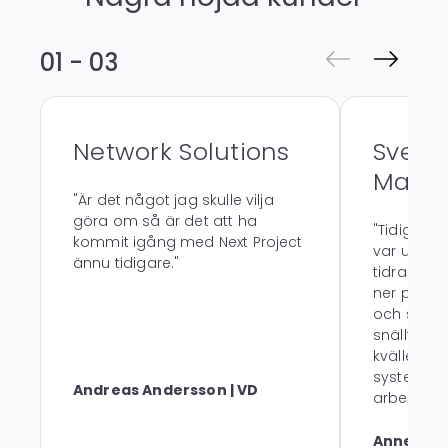
01 - 03
Network Solutions
Sveri
Maski
"Är det något jag skulle vilja
göra om så är det att ha
"Tidigare
kommit igång med Next Project
var ute på
ännu tidigare."
tidrapport
ner på pa
och sedan
snällt log
kvällen för
systemen. 
Andreas Andersson | VD
arbetssätt
Annelie N