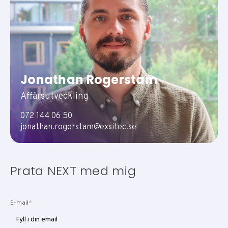
Jonathan Rogerstam
Affärsutveckling
072 144 06 50
jonathan.rogerstam@exsitec.se
Prata NEXT med mig
E-mail
*