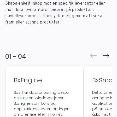
Skapa enkelt inköp mot en specifik leverantör eller
mot flera leverantörer baserat på produktens
huvudleverantör i affärssystemet, genom att söka
fram eller scanna produkter.
01 - 04
BxEngine
BxSmart
Bx:s handdatorlösning består
Detta är en
dels av en Windows tjänst
antingen kan
BxEngine som körs på
applikationss
applikationsservern antingen
på en lokal d
on-premise eller i molnet.
åtkomst till