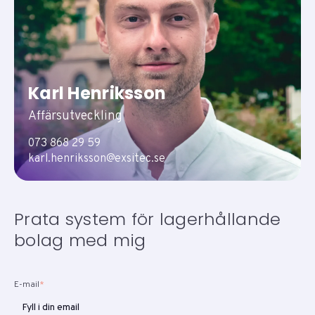
Karl Henriksson
Affärsutveckling
073 868 29 59
karl.henriksson@exsitec.se
Prata system för lagerhållande
bolag med mig
E-mail
*