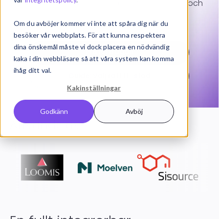
resulterar i minskat felplock, onödiga returer och
mindre spill.
Om du avböjer kommer vi inte att spåra dig när du
besöker vår webbplats. För att kunna respektera
dina önskemål måste vi dock placera en nödvändig
Prisförfrågan
kaka i din webbläsare så att våra system kan komma
ihåg ditt val.
Guide: Välj rätt IT-stöd
Kakinställningar
Godkänn
Avböj
Används av