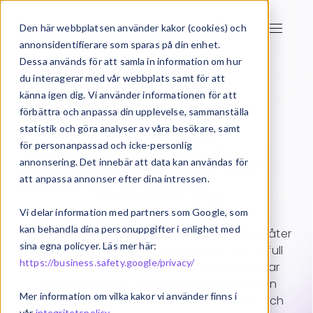
Den här webbplatsen använder kakor (cookies) och
annonsidentifierare som sparas på din enhet.
Dessa används för att samla in information om hur
du interagerar med vår webbplats samt för att
känna igen dig. Vi använder informationen för att
Start
Lager och logistik
BxLogistics Pro
förbättra och anpassa din upplevelse, sammanställa
statistik och göra analyser av våra besökare, samt
BxLogistics Pro -
för personanpassad och icke-personlig
smartare plock och
annonsering. Det innebär att data kan användas för
att anpassa annonser efter dina intressen.
inventering
Vi delar information med partners som Google, som
kan behandla dina personuppgifter i enlighet med
BxLogistics Pro är en handdatorlösning som låter
sina egna policyer. Läs mer här:
dig arbeta smartare, spara pengar och få full
https://business.safety.google/privacy/
kontroll på ditt lager. BxLogistics Pro utvidgar
funktionaliteten i affärssystemet genom en
Mer information om vilka kakor vi använder finns i
handdator, vilket minskar manuellt arbete och
vår
integritetspolicy
.