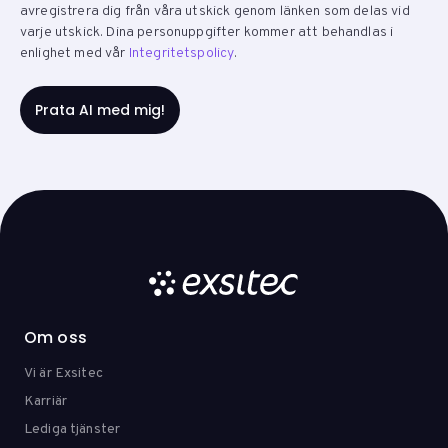
avregistrera dig från våra utskick genom länken som delas vid
varje utskick. Dina personuppgifter kommer att behandlas i
enlighet med vår
Integritetspolicy
.
Om oss
Vi är Exsitec
Karriär
Lediga tjänster