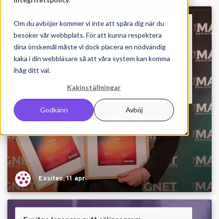
Om du avböjer kommer vi inte att spåra dig när du
Exsitec vinner brons i employer branding för
besöker vår webbplats. För att kunna respektera
sin lösning inom HR-tech
dina önskemål måste vi dock placera en nödvändig
kaka i din webbläsare så att våra system kan komma
Exsitec är stolta över att meddela
ihåg ditt val.
bronsplacering inom kategorin Tech under
SM i Employer Branding....
Kakinställningar
Godkänn
Avböj
Exsitec, 11 apr.