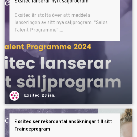
Exsitec lanserar nytt säljprogram
Exsitec är stolta över att meddela
lanseringen av sitt nya säljprogram, "Sales
Talent Programme",...
Exsitec, 23 jan.
Exsitec ser rekordantal ansökningar till sitt
Traineeprogram