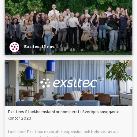
Exsitec, 15 nov.
Exsitecs Stockholmskontor nominerat i Sveriges snyggaste
kontor 2023
I och med Exsitecs oavbrutna expansion och behovet av att