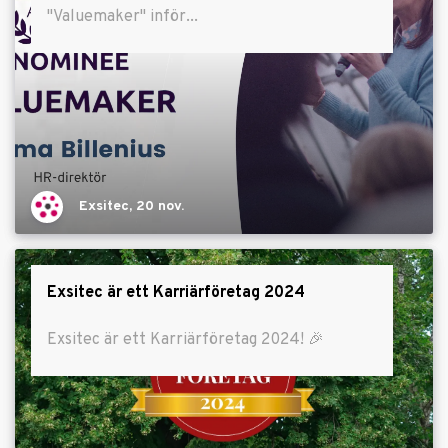
"Valuemaker" inför...
Exsitec, 20 nov.
Exsitec är ett Karriärföretag 2024
Exsitec är ett Karriärföretag 2024! 🎉