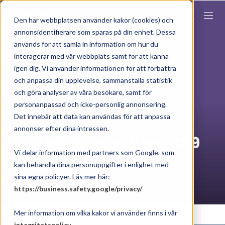
Den här webbplatsen använder kakor (cookies) och
annonsidentifierare som sparas på din enhet. Dessa
används för att samla in information om hur du
interagerar med vår webbplats samt för att känna
igen dig. Vi använder informationen för att förbättra
DIGITALISERINGSMÖJLIGHETER
och anpassa din upplevelse, sammanställa statistik
Visma
och göra analyser av våra besökare, samt för
personanpassad och icke-personlig annonsering.
Det innebär att data kan användas för att anpassa
Vismas
annonser efter dina intressen.
Digitaliseringsindex 2019
Vi delar information med partners som Google, som
kan behandla dina personuppgifter i enlighet med
PRATA MED EN EXPERT
sina egna policyer. Läs mer här:
https://business.safety.google/privacy/
Mer information om vilka kakor vi använder finns i vår
integritetspolicy
.