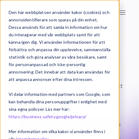
Den här webbplatsen använder kakor (cookies) och
annonsidentifierare som sparas på din enhet.
Dessa används för att samla in information om hur
du interagerar med vår webbplats samt för att
känna igen dig. Vi använder informationen för att
Start
Visma Net
Carbon Footprint
förbättra och anpassa din upplevelse, sammanställa
Carbon Footprint
statistik och göra analyser av våra besökare, samt
för personanpassad och icke-personlig
klimatrapportering
annonsering. Det innebär att data kan användas för
att anpassa annonser efter dina intressen.
Modulen Carbon Footprint hjälper er att att
klimatrapportera enkelt och
Vi delar information med partners som Google, som
effektivt i Vismas affärssystem.
kan behandla dina personuppgifter i enlighet med
sina egna policyer. Läs mer här:
https://business.safety.google/privacy/
Prisförfrågan
Mer information om vilka kakor vi använder finns i
vår
integritetspolicy
.