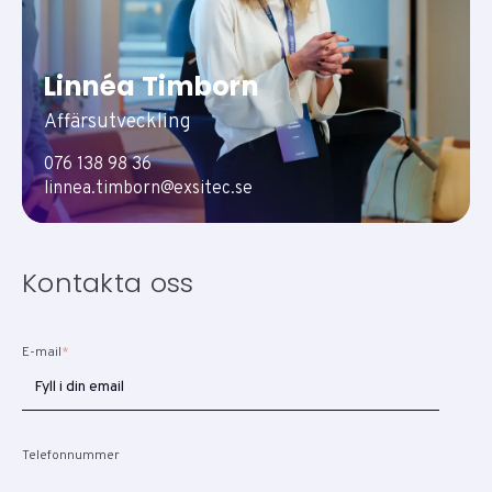
Linnéa Timborn
Affärsutveckling
076 138 98 36
linnea.timborn@exsitec.se
Kontakta oss
E-mail
*
Telefonnummer