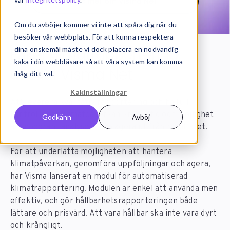
Läs mer om Visma Net
Om du avböjer kommer vi inte att spåra dig när du
besöker vår webbplats. För att kunna respektera
dina önskemål måste vi dock placera en nödvändig
Enkel klimatrapportering
kaka i din webbläsare så att våra system kan komma
direkt i Visma Net
ihåg ditt val.
Kakinställningar
Att leverera kvalitativ rapportering och ha full
kontroll över klimatpåverkan kräver tid och möjlighet
Godkänn
Avböj
att noggrant analysera och agera utifrån resultatet.
För att underlätta möjligheten att hantera
klimatpåverkan, genomföra uppföljningar och agera,
har Visma lanserat en modul för automatiserad
klimatrapportering. Modulen är enkel att använda men
effektiv, och gör hållbarhetsrapporteringen både
lättare och prisvärd. Att vara hållbar ska inte vara dyrt
och krångligt.