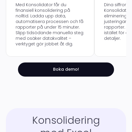
Med Konsolidator får du
Dina siffror ä
finansiell konsolidering på
Konsolidator
nolltid. Ladda upp data,
elimineringa
automatisera processen och få
justeringar g
rapporter på under 15 minuter.
rapporter. F
Slipp tidsödande manuella steg
istället för a
med osäker datakvalitet –
detaljer.
verktyget gör jobbet åt dig.
Boka demo!
Konsolidering