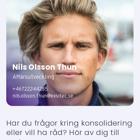
Nils Olsson Thun
Affärsutveckling
+46722244285
nils.olsson.thun@exsitec.se
Har du frågor kring konsolidering
eller vill ha råd? Hör av dig till