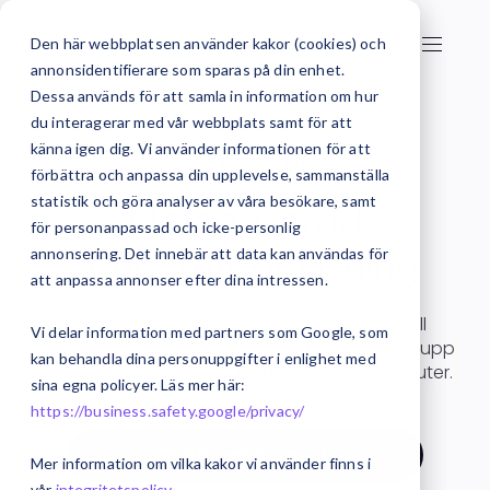
Den här webbplatsen använder kakor (cookies) och
annonsidentifierare som sparas på din enhet.
Dessa används för att samla in information om hur
du interagerar med vår webbplats samt för att
känna igen dig. Vi använder informationen för att
Start
Konsolidator
förbättra och anpassa din upplevelse, sammanställa
statistik och göra analyser av våra besökare, samt
Molnbaserad
för personanpassad och icke-personlig
koncernredovisning
annonsering. Det innebär att data kan användas för
att anpassa annonser efter dina intressen.
Konsolidator förenar enkelhet med kraftfull
Vi delar information med partners som Google, som
automation för koncernkonsolidering. Ladda upp
kan behandla dina personuppgifter i enlighet med
data och få revisionssäkra rapporter på minuter.
sina egna policyer. Läs mer här:
https://business.safety.google/privacy/
Prata med en expert
Mer information om vilka kakor vi använder finns i
vår
integritetspolicy
.