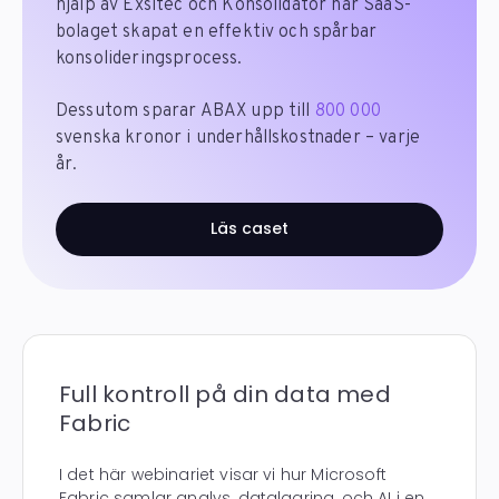
hjälp av Exsitec och Konsolidator har SaaS-
bolaget skapat en effektiv och spårbar
konsolideringsprocess.
Dessutom sparar ABAX upp till
800 000
svenska kronor i underhållskostnader – varje
år.
Läs caset
Full kontroll på din data med
Fabric
I det här webinariet visar vi hur Microsoft
Fabric samlar analys, datalagring, och AI i en