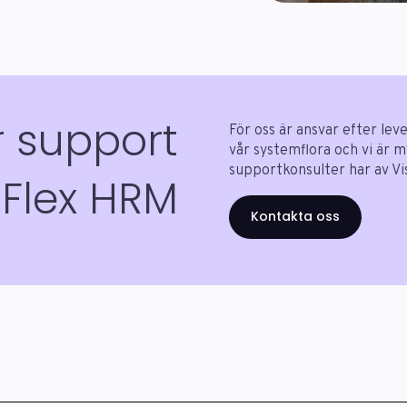
r support
För oss är ansvar efter lev
vår systemflora och vi är 
supportkonsulter har av V
l Flex HRM
Kontakta oss