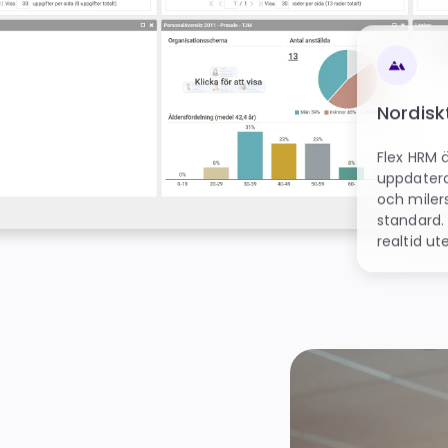
Nordis
Flex HRM 
uppdatera
och milers
standard.
realtid ut