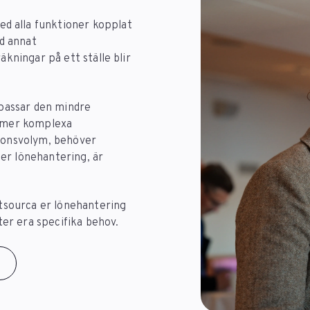
 alla funktioner kopplat
nd annat
äkningar på ett ställe blir
 passar den mindre
d mer komplexa
tionsvolym, behöver
 er lönehantering, är
utsourca er lönehantering
ter era specifika behov.