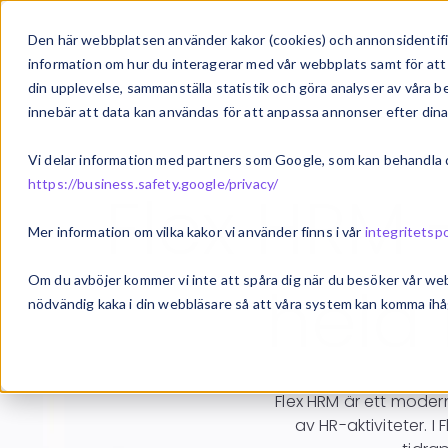
Om oss
Vårt 
Den här webbplatsen använder kakor (cookies) och annonsidentifie
information om hur du interagerar med vår webbplats samt för att 
din upplevelse, sammanställa statistik och göra analyser av våra
innebär att data kan användas för att anpassa annonser efter dina
Vi delar information med partners som Google, som kan behandla di
https://business.safety.google/privacy/
Flex HRM 
Mer information om vilka kakor vi använder finns i vår
integritetspo
Om du avböjer kommer vi inte att spåra dig när du besöker vår we
hela
nödvändig kaka i din webbläsare så att våra system kan komma ihåg
Flex HRM är ett moder
av HR-aktiviteter. 