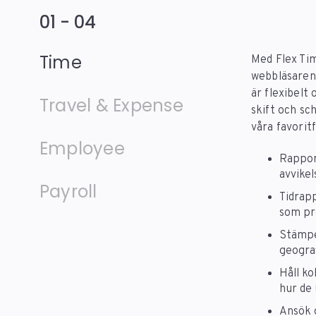
01 - 04
Time
Med Flex Tim
webbläsaren 
är flexibelt
Travel & Expense
skift och sc
våra favorit
Employee
Rappor
avvike
Payroll
Tidrap
som pro
Stämpel
geograf
Håll ko
hur de 
Ansök 