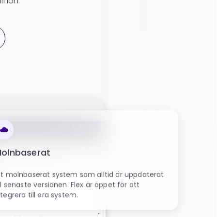
ll lön.
olnbaserat
tt molnbaserat system som alltid är uppdaterat
ill senaste versionen. Flex är öppet för att
ntegrera till era system.