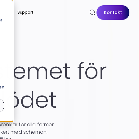
Kontakt
n
Support
sa
stemet för
 en
lödet
enklar för alla former
 säkert med scheman,