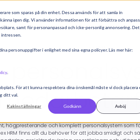
erbjudande
Bransch & roll
Kundcase
Inspiratio
rare som sparas på din enhet. Dessa används för att samla in
känna igen dig. Vi använder informationen för att förbättra och anpas
 besökare, samt för personanpassad och icke-personlig annonsering. Det
 intressen.
Startsida
Lön & HRM
Flex HRM
na personuppgifter i enlighet med sina egna policyer. Läs mer här:
- personalsy
licy
.
bbplats. För att kunna respektera dina önskemål måste vi dock placera
 medarbetarf
 ditt val.
Kakinställningar
Godkänn
Avböj
nt, högpresterande och komplett personalsystem som för
I Flex HRM finns allt du behöver för att jobba smidigt och