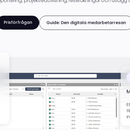
portering, projektredovisning, reseräkningar och utlägg ti
Prisförfrågan
Guide: Den digitala medarbetarresan
M
E
t
i