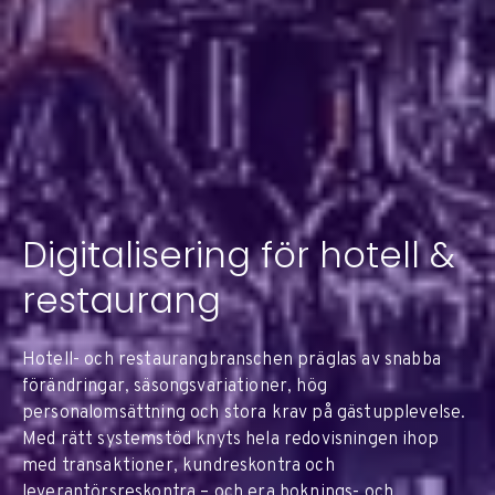
Digitalisering för hotell &
restaurang
Hotell- och restaurangbranschen präglas av snabba
förändringar, säsongsvariationer, hög
personalomsättning och stora krav på gästupplevelse.
Med rätt systemstöd knyts hela redovisningen ihop
med transaktioner, kundreskontra och
leverantörsreskontra – och era boknings- och