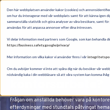
Om oss
Vå
Den här webbplatsen använder kakor (cookies) och annonsidentifier
om hur du interagerar med vår webbplats samt för att känna igen dig
sammanställa statistik och göra analyser av våra besökare, samt fö
användas för att anpassa annonser efter dina intressen.
Vi delar information med partners som Google, som kan behandla din
https://business.safety.google/privacy/
Digitalsmart Ekonom
Mer information om vilka kakor vi använder finns i vår
integritetspo
Framtidens arbe
Om du avböjer kommer vi inte att spåra dig när du besöker vår webb
nödvändig kaka i din webbläsare så att våra system kan komma ihåg d
kontorsarbete?
Frågan om anställda behöver vara på kontoret 
efterdyningar med stundtals påtvingat hemarb