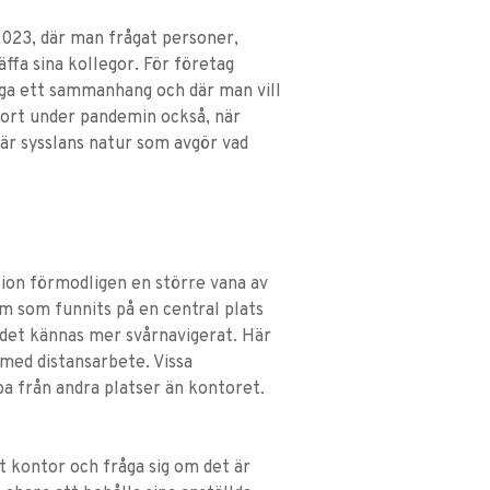
2023, där man frågat personer,
äffa sina kollegor. För företag
gga ett sammanhang och där man vill
gjort under pandemin också, när
 är sysslans natur som avgör vad
tion förmodligen en större vana av
m som funnits på en central plats
n det kännas mer svårnavigerat. Här
 med distansarbete. Vissa
ba från andra platser än kontoret.
t kontor och fråga sig om det är