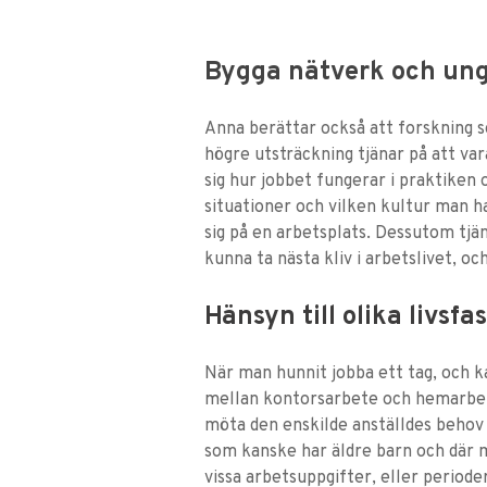
Bygga nätverk och unga
Anna berättar också att forskning som
högre utsträckning tjänar på att var
sig hur jobbet fungerar i praktiken 
situationer och vilken kultur man h
sig på en arbetsplats. Dessutom tjän
kunna ta nästa kliv i arbetslivet, 
Hänsyn till olika livsfa
När man hunnit jobba ett tag, och ka
mellan kontorsarbete och hemarbete
möta den enskilde anställdes behov 
som kanske har äldre barn och där m
vissa arbetsuppgifter, eller periode