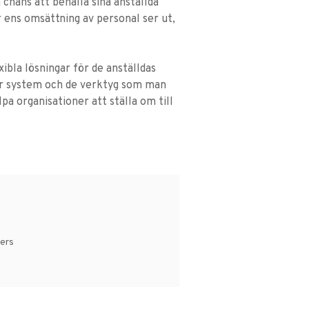
 chans att behålla sina anställda
r ens omsättning av personal ser ut,
bla lösningar för de anställdas
har system och de verktyg som man
pa organisationer att ställa om till
wers