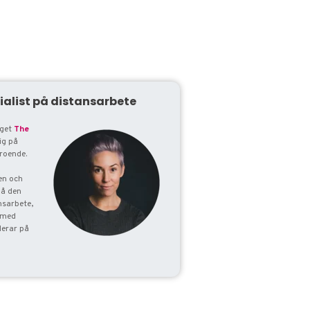
ialist på distansar
bete
aget
The
ig på
roende.
en och
på den
nsarbete,
 med
derar på