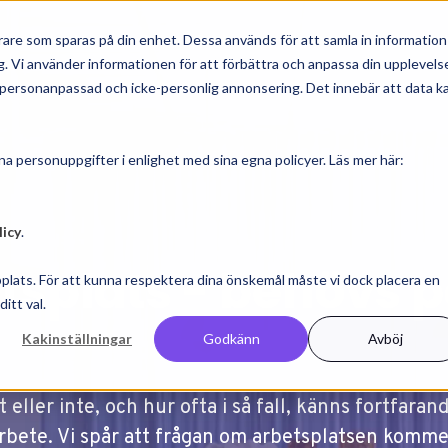
rt erbjudande
Bransch & roll
Kundcase
Inspira
are som sparas på din enhet. Dessa används för att samla in information
. Vi använder informationen för att förbättra och anpassa din upplevels
r personanpassad och icke-personlig annonsering. Det innebär att data k
a personuppgifter i enlighet med sina egna policyer. Läs mer här:
licy
.
tsplats - behövs p
plats. För att kunna respektera dina önskemål måste vi dock placera en
itt val.
Kakinställningar
Godkänn
Avböj
eller inte, och hur ofta i så fall, känns fortfara
ete. Vi spår att frågan om arbetsplatsen kommer a