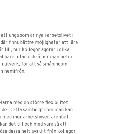
 att unga som är nya i arbetslivet i
där finns bättre möjligheter att lära
till, hur kollegor agerar i olika
snabbare, utan också hur man beter
tt nätverk, för att så småningom
 än hemifrån.
elarna med en större flexibilitet
llde. Detta samtidigt som man kan
da med mer arbetslivserfarenhet,
an det till och med vara så att
ösa dessa helt avskilt från kollegor