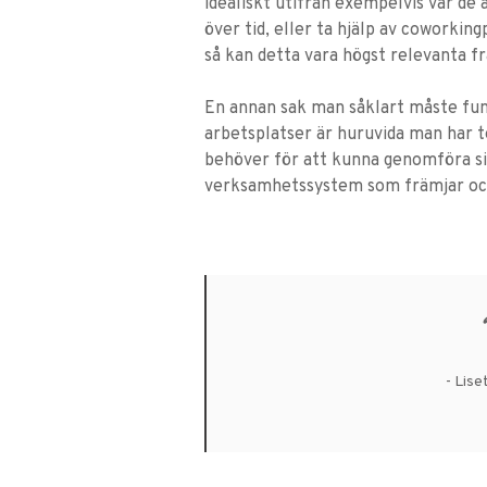
idealiskt utifrån exempelvis var de 
över tid, eller ta hjälp av coworki
så kan detta vara högst relevanta fr
En annan sak man såklart måste fund
arbetsplatser är huruvida man har t
behöver för att kunna genomföra sitt
verksamhetssystem som främjar och
- Lise