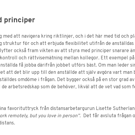
d principer
 med att navigera kring riktlinjer, och i det här med tid och p
g struktur för och att erbjuda flexibilitet utifrån de anställdas
lyfter också fram vikten av att styra med principer snarare än r
v kontroll och rättvisemätning mellan kollegor. Ett exempel på
nställda få jobba därifrån jobbet utförs bäst. Om man leder sin
et att det blir upp till den anställde att själv avgöra vart ma
nställdes omdöme i frågan. Det bygger också på en stor grad 
ll de arbetsredskap som de behöver, likväl att de vet vad som 
sina favorituttryck från distansarbetargurun Lisette Sutherlan
ork remotely, but you love in person”
. Det får avsluta frågan 
distans.