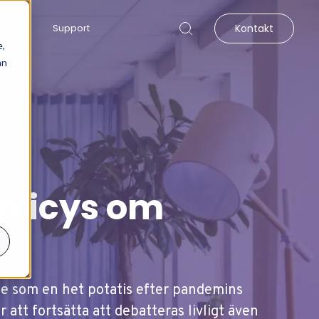
tion
Support
Kontakt
e,
an
olicys om
nde som en het potatis efter pandemins
tt fortsätta att debatteras livligt även