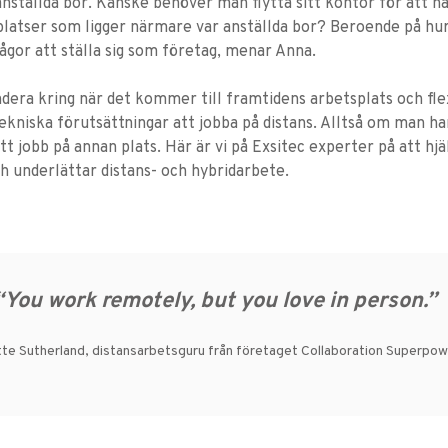
anställda bor. Kanske behöver man flytta sitt kontor för att ha
ngplatser som ligger närmare var anställda bor? Beroende på hu
ågor att ställa sig som företag, menar Anna.
era kring när det kommer till framtidens arbetsplats och flexi
ekniska förutsättningar att jobba på distans. Alltså om man 
 jobb på annan plats. Här är vi på Exsitec experter på att hjäl
 underlättar distans- och hybridarbete.
“You work remotely, but you love in person.”
tte Sutherland, distansarbetsguru från företaget Collaboration Superpo