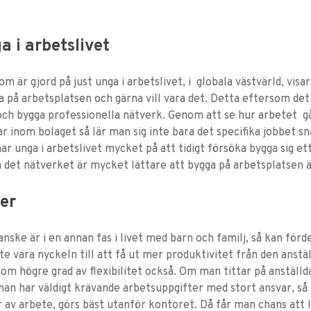
 i arbetslivet
 är gjord på just unga i arbetslivet, i globala västvärld, visar
a på arbetsplatsen och gärna vill vara det. Detta eftersom det 
och bygga professionella nätverk. Genom att se hur arbetet går 
ar inom bolaget så lär man sig inte bara det specifika jobbet 
ar unga i arbetslivet mycket på att tidigt försöka bygga sig e
och det nätverket är mycket lättare att bygga på arbetsplatsen
ser
nske är i en annan fas i livet med barn och familj, så kan förd
 vara nyckeln till att få ut mer produktivitet från den anstä
om högre grad av flexibilitet också. Om man tittar på anställ
an har väldigt krävande arbetsuppgifter med stort ansvar, så k
r av arbete, görs bäst utanför kontoret. Då får man chans att l