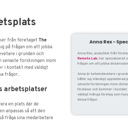
etsplats
iker från företaget
The
Anna Rex - Spec
sig på frågan om att jobba
evetare i grunden och
Anna Rex, analytiker från föret
Remote Lab
, har specialiserat s
en senaste forskningen inom
frågan om att jobba distansobe
r i kontakt med väldigt
a frågor.
Anna är beteendevetare i grund
håller sig ständigt uppdaterad 
senaste forskningen inom dista
 arbetsplatser
föreläser och kommer i kontakt
väldigt många företag som fun
dessa frågor.
ara en plats där de
den anpassas så att den
tså fråga sina medarbetare