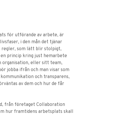
lats för utförande av arbete, är
 livsfaser, i den mån det tjänar
egler, som lätt blir stolpigt,
 en princip kring just hemarbete
 organisation, eller sitt team,
n bör jobba ifrån och man visar som
av kommunikation och transparens,
förväntas av dem och hur de får
d, från företaget Collaboration
om hur framtidens arbetsplats skall