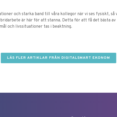
oner och starka band till våra kollegor när vi ses fysiskt, så 
hybridarbete är här för att stanna. Detta för att få det bästa av
l och livssituationer tas i beaktning.
LÄS FLER ARTIKLAR FRÅN DIGITALSMART EKONOM