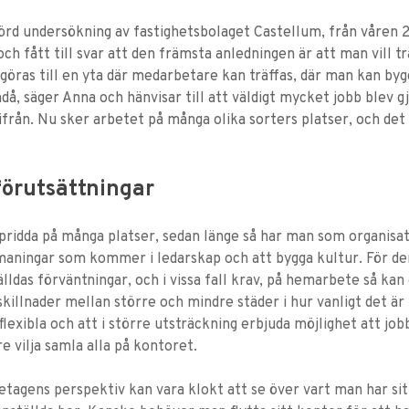
örd undersökning av fastighetsbolaget Castellum, från våren 
och fått till svar att den främsta anledningen är att man vill tr
göras till en yta där medarbetare kan träffas, där man kan by
ndå, säger Anna och hänvisar till att väldigt mycket jobb blev 
från. Nu sker arbetet på många olika sorters platser, och det
förutsättningar
pridda på många platser, sedan länge så har man som organisa
maningar som kommer i ledarskap och att bygga kultur. För de
lldas förväntningar, och i vissa fall krav, på hemarbete så ka
skillnader mellan större och mindre städer i hur vanligt det är
lexibla och att i större utsträckning erbjuda möjlighet att job
re vilja samla alla på kontoret.
tagens perspektiv kan vara klokt att se över vart man har sit