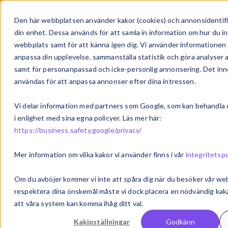
Den här webbplatsen använder kakor (cookies) och annonsidentif
din enhet. Dessa används för att samla in information om hur du i
webbplats samt för att känna igen dig. Vi använder informationen 
anpassa din upplevelse, sammanställa statistik och göra analyser 
samt för personanpassad och icke-personlig annonsering. Det inn
användas för att anpassa annonser efter dina intressen.
Frågor och svar från
Vi delar information med partners som Google, som kan behandla 
i enlighet med sina egna policyer. Läs mer här:
Nordbygg 2026
https://business.safety.google/privacy/
Mer information om vilka kakor vi använder finns i vår
integritetspo
Byggbranschens självklara IT-partner
Om du avböjer kommer vi inte att spåra dig när du besöker vår we
2026-05-08 | ERP
respektera dina önskemål måste vi dock placera en nödvändig kaka
att våra system kan komma ihåg ditt val.
Kakinställningar
Godkänn