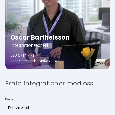
Oscar Barthelsson
Integrationsexpert
070 871 97 71
oscar.barthelsson@exsitec.se
Prata integrationer med oss
E-mail
*