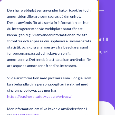
Den här webbplatsen använder kakor (cookies) och
annonsidentifierare som sparas på din enhet.
Integrationer
Dessa används för att samla in information om hur
du interagerar med vår webbplats samt för att
känna igen dig. Vi använder informationen för att
Exsitec har färdiga integrationer och anslutningar till
förbättra och anpassa din upplevelse, sammanställa
över 100 olika system. Med vår modell för
statistik och göra analyser av våra besökare, samt
systemintegration har ni dessutom alltid full möjlighet
för personanpassad och icke-personlig
att anpassa flöden efter era behov.
annonsering. Det innebär att data kan användas för
att anpassa annonser efter dina intressen.
Vad kostar en integration?
Vi delar information med partners som Google, som
kan behandla dina personuppgifter i enlighet med
Vad är integration?
sina egna policyer. Läs mer här:
https://business.safety.google/privacy/
Mer information om vilka kakor vi använder finns i
vår
integritetspolicy
.