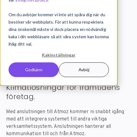
Systemintegration
Integrationer
Atmoz
Om du avböjer kommer vi inte att spåra dig när du
besöker vår webbplats. För att kunna respektera
dina önskemål måste vi dock placera en nödvändig
kaka i din webbläsare så att våra system kan komma
ihåg ditt val.
Kakinställningar
Atmoz
integration
Godkänn
Avböj
Klimatlösningar för framtidens
företag.
Med anslutningen till Atmoz kommer ni snabbt igång
med att integrera systemet till andra viktiga
verksamhetssystem. Anslutningen hanterar all
kommunikation till och från Atmoz.