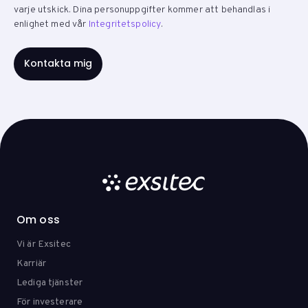
varje utskick. Dina personuppgifter kommer att behandlas i
enlighet med vår
Integritetspolicy
.
Om oss
Vi är Exsitec
Karriär
Lediga tjänster
För investerare