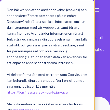
Den här webbplatsen använder kakor (cookies) och
annonsidentifierare som sparas på din enhet.
Integrationer
Dessa används för att samla in information om hur
du interagerar med vår webbplats samt för att
känna igen dig. Vi använder informationen för att
Exsitec har färdiga integrationer och anslutningar till
förbättra och anpassa din upplevelse, sammanställa
över 100 olika system. Med vår modell för
statistik och göra analyser av våra besökare, samt
systemintegration har ni dessutom alltid full möjlighet
för personanpassad och icke-personlig
att anpassa flöden efter era behov.
annonsering. Det innebär att data kan användas för
att anpassa annonser efter dina intressen.
Vad kostar en integration?
Vi delar information med partners som Google, som
kan behandla dina personuppgifter i enlighet med
Vad är integration?
sina egna policyer. Läs mer här:
https://business.safety.google/privacy/
Mer information om vilka kakor vi använder finns i
vår
integritetspolicy
.