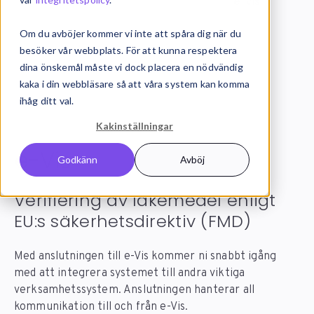
Systemintegration
Integrationer
e-Vis
Om du avböjer kommer vi inte att spåra dig när du
besöker vår webbplats. För att kunna respektera
dina önskemål måste vi dock placera en nödvändig
kaka i din webbläsare så att våra system kan komma
ihåg ditt val.
Kakinställningar
e-Vis
integration
Godkänn
Avböj
Verifiering av läkemedel enligt
EU:s säkerhetsdirektiv (FMD)
Med anslutningen till e-Vis kommer ni snabbt igång
med att integrera systemet till andra viktiga
verksamhetssystem. Anslutningen hanterar all
kommunikation till och från e-Vis.