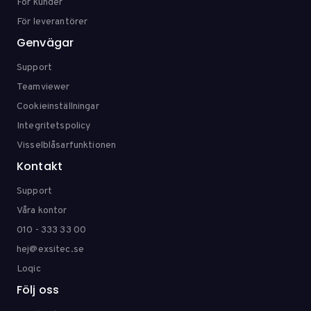
För kunder
För leverantörer
Genvägar
Support
Teamviewer
Cookieinställningar
Integritetspolicy
Visselblåsarfunktionen
Kontakt
Support
Våra kontor
010 - 333 33 00
hej@exsitec.se
Loqic
Följ oss