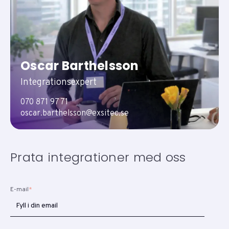
Oscar Barthelsson
Integrationsexpert
070 871 97 71
oscar.barthelsson@exsitec.se
Prata integrationer med oss
E-mail
*