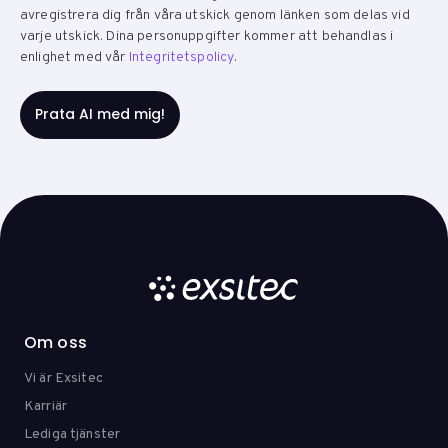
avregistrera dig från våra utskick genom länken som delas vid
varje utskick. Dina personuppgifter kommer att behandlas i
enlighet med vår
Integritetspolicy
.
Om oss
Vi är Exsitec
Karriär
Lediga tjänster