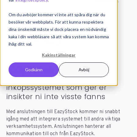
Systemintegration
Integrationer
EazyStock
Om du avböjer kommer vi inte att spåra dig när du
besöker vår webbplats. För att kunna respektera
dina önskemål måste vi dock placera en nödvändig
kaka i din webbläsare så att våra system kan komma
ihåg ditt val.
Kakinställningar
EazyStock
integration
Godkänn
Avböj
Inköpssystemet som ger er
insikter ni inte visste fanns
Med anslutningen till EazyStock kommer ni snabbt
igång med att integrera systemet till andra viktiga
verksamhetssystem. Anslutningen hanterar all
kommunikation till och från EazyStock.