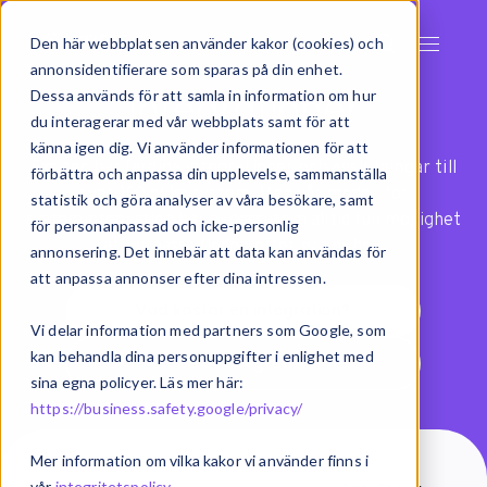
Den här webbplatsen använder kakor (cookies) och
annonsidentifierare som sparas på din enhet.
Integrationer
Dessa används för att samla in information om hur
du interagerar med vår webbplats samt för att
känna igen dig. Vi använder informationen för att
Exsitec har färdiga integrationer och anslutningar till
förbättra och anpassa din upplevelse, sammanställa
över 100 olika system. Med vår modell för
statistik och göra analyser av våra besökare, samt
systemintegration har ni dessutom alltid full möjlighet
för personanpassad och icke-personlig
att anpassa flöden efter era behov.
annonsering. Det innebär att data kan användas för
att anpassa annonser efter dina intressen.
Vad kostar en integration?
Vi delar information med partners som Google, som
kan behandla dina personuppgifter i enlighet med
Vad är integration?
sina egna policyer. Läs mer här:
https://business.safety.google/privacy/
Mer information om vilka kakor vi använder finns i
vår
integritetspolicy
.