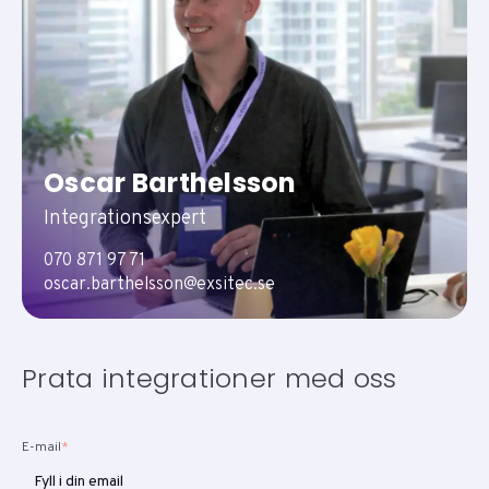
Oscar Barthelsson
Integrationsexpert
070 871 97 71
oscar.barthelsson@exsitec.se
Prata integrationer med oss
E-mail
*