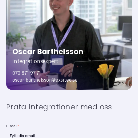
Oscar Barthelsson
Integrationsexpert
070 871 97 71
oscar.barthelsson@exsitec.se
Prata integrationer med oss
E-mail
*