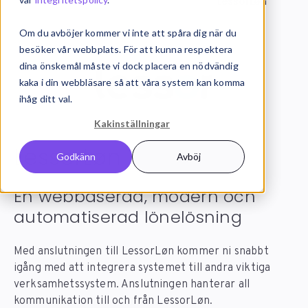
Systemintegration
Integrationer
LessorLøn
Om du avböjer kommer vi inte att spåra dig när du
besöker vår webbplats. För att kunna respektera
dina önskemål måste vi dock placera en nödvändig
kaka i din webbläsare så att våra system kan komma
ihåg ditt val.
Kakinställningar
LessorLøn
integration
Godkänn
Avböj
En webbaserad, modern och
automatiserad lönelösning
Med anslutningen till LessorLøn kommer ni snabbt
igång med att integrera systemet till andra viktiga
verksamhetssystem. Anslutningen hanterar all
kommunikation till och från LessorLøn.