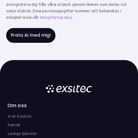
avregistrera dig från våra utskick genom länken som delas vid
varje utskick. Dina personuppgifter kommer att behandlas i
enlighet med vår
Integritetspolicy
.
Om oss
Vi är Exsitec
Karriär
Lediga tjänster