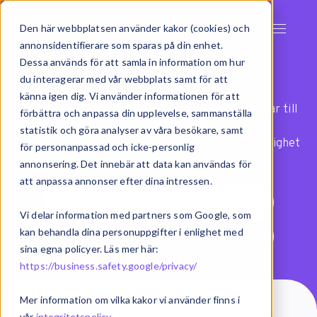
Den här webbplatsen använder kakor (cookies) och
annonsidentifierare som sparas på din enhet.
Integrationer
Dessa används för att samla in information om hur
du interagerar med vår webbplats samt för att
känna igen dig. Vi använder informationen för att
Exsitec har färdiga integrationer och anslutningar till
förbättra och anpassa din upplevelse, sammanställa
över 100 olika system. Med vår modell för
statistik och göra analyser av våra besökare, samt
systemintegration har ni dessutom alltid full möjlighet
för personanpassad och icke-personlig
att anpassa flöden efter era behov.
annonsering. Det innebär att data kan användas för
att anpassa annonser efter dina intressen.
Vad kostar en integration?
Vi delar information med partners som Google, som
kan behandla dina personuppgifter i enlighet med
Vad är integration?
sina egna policyer. Läs mer här:
https://business.safety.google/privacy/
Mer information om vilka kakor vi använder finns i
vår
integritetspolicy
.