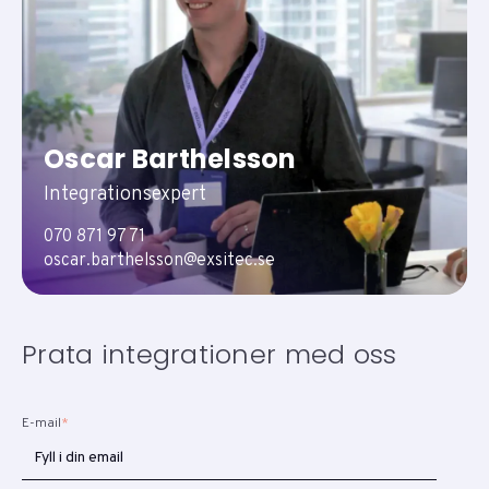
Oscar Barthelsson
Integrationsexpert
070 871 97 71
oscar.barthelsson@exsitec.se
Prata integrationer med oss
E-mail
*