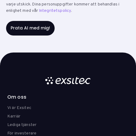
varje utskick. Dina personuppgifter kommer att behandlas i
enlighet med vår
Integritetspolicy
.
Om oss
Vi är Exsitec
Karriär
Lediga tjänster
För investerare