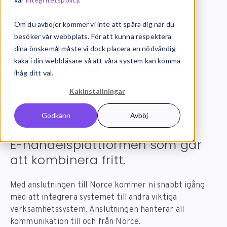
Systemintegration
Integrationer
Norce
Om du avböjer kommer vi inte att spåra dig när du
besöker vår webbplats. För att kunna respektera
dina önskemål måste vi dock placera en nödvändig
kaka i din webbläsare så att våra system kan komma
ihåg ditt val.
Kakinställningar
Norce
integration
Godkänn
Avböj
E-handelsplattformen som går
att kombinera fritt.
Med anslutningen till Norce kommer ni snabbt igång
med att integrera systemet till andra viktiga
verksamhetssystem. Anslutningen hanterar all
kommunikation till och från Norce.