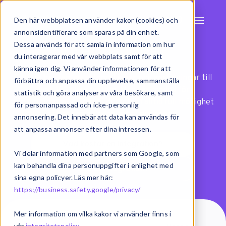
Den här webbplatsen använder kakor (cookies) och
annonsidentifierare som sparas på din enhet.
Integrationer
Dessa används för att samla in information om hur
du interagerar med vår webbplats samt för att
känna igen dig. Vi använder informationen för att
Exsitec har färdiga integrationer och anslutningar till
förbättra och anpassa din upplevelse, sammanställa
över 100 olika system. Med vår modell för
statistik och göra analyser av våra besökare, samt
systemintegration har ni dessutom alltid full möjlighet
för personanpassad och icke-personlig
att anpassa flöden efter era behov.
annonsering. Det innebär att data kan användas för
att anpassa annonser efter dina intressen.
Vad kostar en integration?
Vi delar information med partners som Google, som
kan behandla dina personuppgifter i enlighet med
Vad är integration?
sina egna policyer. Läs mer här:
https://business.safety.google/privacy/
Mer information om vilka kakor vi använder finns i
vår
integritetspolicy
.