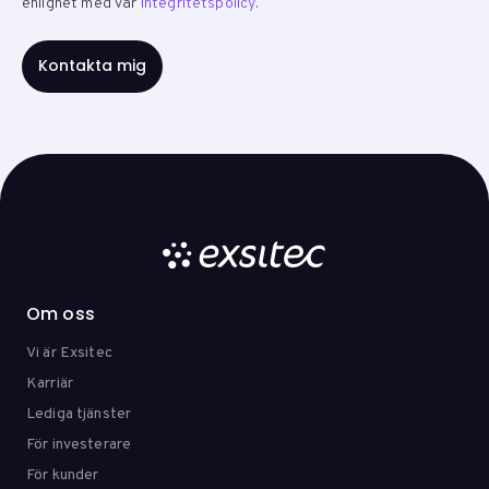
enlighet med vår
Integritetspolicy
.
Om oss
Vi är Exsitec
Karriär
Lediga tjänster
För investerare
För kunder