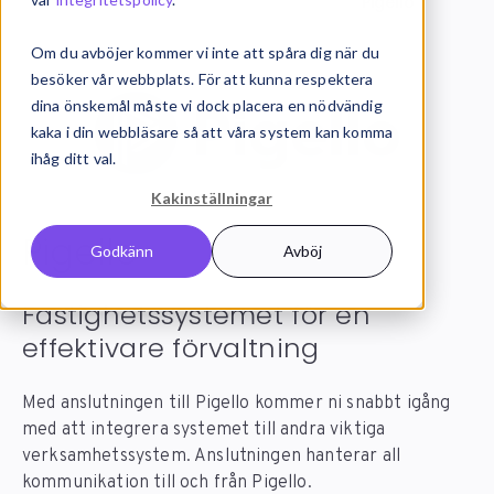
Systemintegration
Integrationer
Pigello
Om du avböjer kommer vi inte att spåra dig när du
besöker vår webbplats. För att kunna respektera
dina önskemål måste vi dock placera en nödvändig
kaka i din webbläsare så att våra system kan komma
ihåg ditt val.
Kakinställningar
Pigello
integration
Godkänn
Avböj
Fastighetssystemet för en
effektivare förvaltning
Med anslutningen till Pigello kommer ni snabbt igång
med att integrera systemet till andra viktiga
verksamhetssystem. Anslutningen hanterar all
kommunikation till och från Pigello.