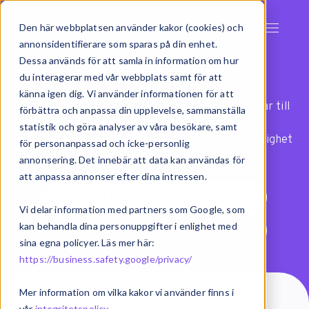
Den här webbplatsen använder kakor (cookies) och
annonsidentifierare som sparas på din enhet.
Integrationer
Dessa används för att samla in information om hur
du interagerar med vår webbplats samt för att
känna igen dig. Vi använder informationen för att
Exsitec har färdiga integrationer och anslutningar till
förbättra och anpassa din upplevelse, sammanställa
över 100 olika system. Med vår modell för
statistik och göra analyser av våra besökare, samt
systemintegration har ni dessutom alltid full möjlighet
för personanpassad och icke-personlig
att anpassa flöden efter era behov.
annonsering. Det innebär att data kan användas för
att anpassa annonser efter dina intressen.
Vad kostar en integration?
Vi delar information med partners som Google, som
kan behandla dina personuppgifter i enlighet med
Vad är integration?
sina egna policyer. Läs mer här:
https://business.safety.google/privacy/
Mer information om vilka kakor vi använder finns i
vår
integritetspolicy
.