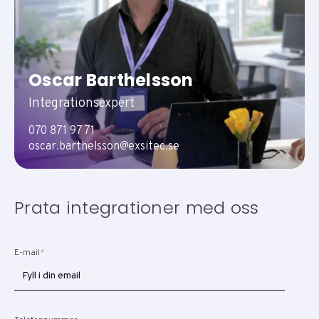
Oscar Barthelsson
Integrationsexpert
070 871 97 71
oscar.barthelsson@exsitec.se
Prata integrationer med oss
E-mail
*