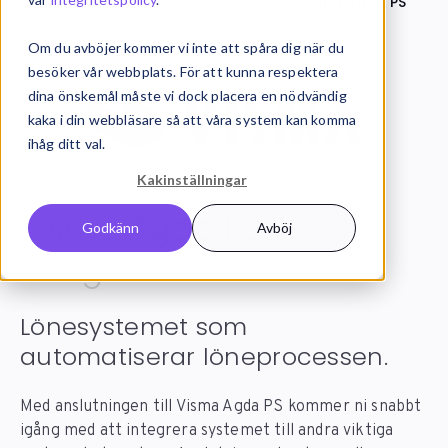
Systemintegration
Integrationer
Visma Agda PS
Om du avböjer kommer vi inte att spåra dig när du
besöker vår webbplats. För att kunna respektera
dina önskemål måste vi dock placera en nödvändig
kaka i din webbläsare så att våra system kan komma
ihåg ditt val.
Kakinställningar
Visma Agda PS
Godkänn
Avböj
integration
Lönesystemet som
automatiserar löneprocessen.
Med anslutningen till Visma Agda PS kommer ni snabbt
igång med att integrera systemet till andra viktiga