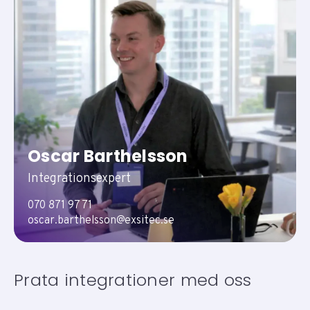
Oscar Barthelsson
Integrationsexpert
070 871 97 71
oscar.barthelsson@exsitec.se
Prata integrationer med oss