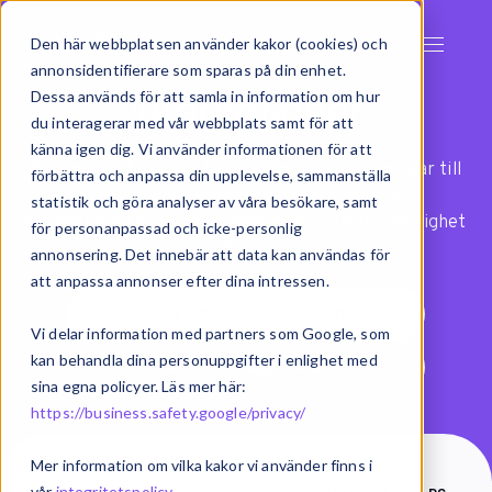
Den här webbplatsen använder kakor (cookies) och
annonsidentifierare som sparas på din enhet.
Integrationer
Dessa används för att samla in information om hur
du interagerar med vår webbplats samt för att
känna igen dig. Vi använder informationen för att
Exsitec har färdiga integrationer och anslutningar till
förbättra och anpassa din upplevelse, sammanställa
över 100 olika system. Med vår modell för
statistik och göra analyser av våra besökare, samt
systemintegration har ni dessutom alltid full möjlighet
för personanpassad och icke-personlig
att anpassa flöden efter era behov.
annonsering. Det innebär att data kan användas för
att anpassa annonser efter dina intressen.
Vad kostar en integration?
Vi delar information med partners som Google, som
kan behandla dina personuppgifter i enlighet med
Vad är integration?
sina egna policyer. Läs mer här:
https://business.safety.google/privacy/
Mer information om vilka kakor vi använder finns i
vår
integritetspolicy
.