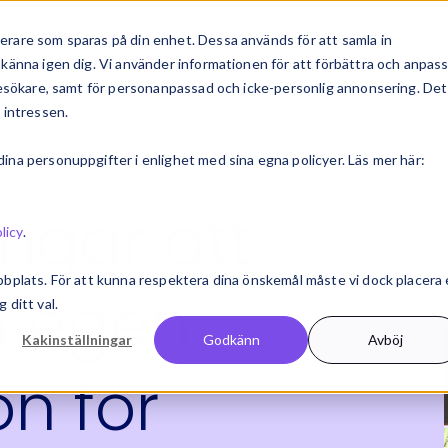
erbjudande
Bransch & roll
Kundcase
Inspiratio
rare som sparas på din enhet. Dessa används för att samla in
känna igen dig. Vi använder informationen för att förbättra och anpas
 besökare, samt för personanpassad och icke-personlig annonsering. Det
 intressen.
na personuppgifter i enlighet med sina egna policyer. Läs mer här:
ngar att
licy
.
bbplats. För att kunna respektera dina önskemål måste vi dock placera
n egen
 ditt val.
Kakinställningar
Godkänn
Avböj
on för