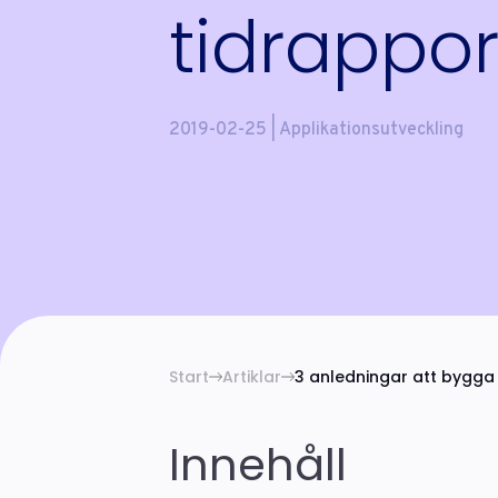
tidrappor
2019-02-25 | Applikationsutveckling
Start
Artiklar
3 anledningar att bygga 
Innehåll