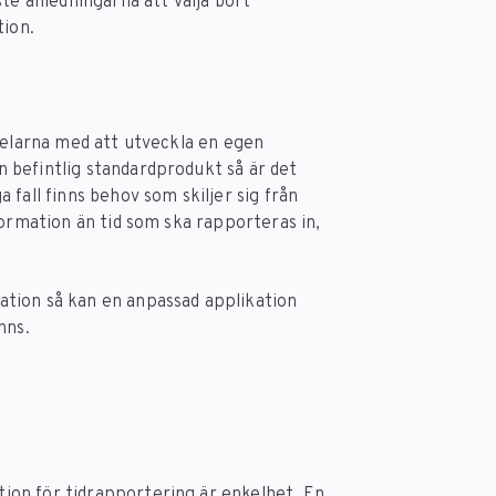
te anledningarna att välja bort
tion.
rdelarna med att utveckla en egen
 befintlig standardprodukt så är det
fall finns behov som skiljer sig från
formation än tid som ska rapporteras in,
.
tion så kan en anpassad applikation
nns.
on för tidrapportering är enkelhet. En