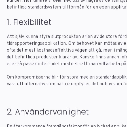
kunder. Här tänkte vi dela med oss av några av de vanligas
befintliga standardsystem till förmån för en egen applika
1. Flexibilitet
Att själv kunna styra slutprodukten är en av de stora fö
tidrapporteringsapplikation. Om behovet kan mötas av en
ofta det mest kostnadseffektiva vägen att gå, men i många 
det befintliga produkter klarar av. Kanske finns annan in
eller så passar inte flödet med det sätt man vill arbeta på
Om kompromisserna blir för stora med en standardapplika
vara ett alternativ som bättre uppfyller det behov som fi
2. Användarvänlighet
En återkommande framgångsfaktor för en lyckad applikati