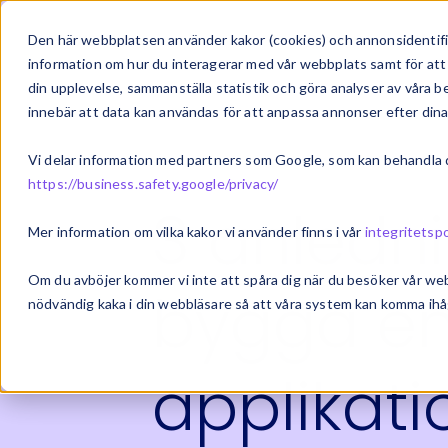
Om oss
Vårt 
Den här webbplatsen använder kakor (cookies) och annonsidentifie
information om hur du interagerar med vår webbplats samt för att 
din upplevelse, sammanställa statistik och göra analyser av våra
innebär att data kan användas för att anpassa annonser efter dina
Vi delar information med partners som Google, som kan behandla di
https://business.safety.google/privacy/
3 anledni
Mer information om vilka kakor vi använder finns i vår
integritetspo
Om du avböjer kommer vi inte att spåra dig när du besöker vår we
bygga e
nödvändig kaka i din webbläsare så att våra system kan komma ihåg
applikati