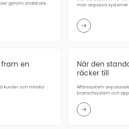
cesser genom snabbare,
man anpassa systemet ef
r fram en
När den stand
räcker till
med kunder och minska
Affärssystem anpassade
branschsystem och applik