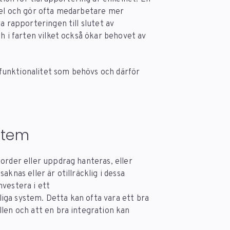
fel och gör ofta medarbetare mer
a rapporteringen till slutet av
h i farten vilket också ökar behovet av
funktionalitet som behövs och därför
ystem
order eller uppdrag hanteras, eller
knas eller är otillräcklig i dessa
nvestera i ett
iga system. Detta kan ofta vara ett bra
len och att en bra integration kan