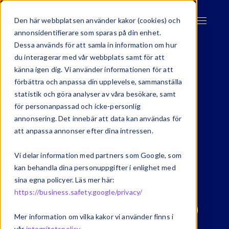
Den här webbplatsen använder kakor (cookies) och
annonsidentifierare som sparas på din enhet.
Dessa används för att samla in information om hur
du interagerar med vår webbplats samt för att
känna igen dig. Vi använder informationen för att
förbättra och anpassa din upplevelse, sammanställa
statistik och göra analyser av våra besökare, samt
Använda Excel eller
för personanpassad och icke-personlig
annonsering. Det innebär att data kan användas för
ett budgetsystem?
att anpassa annonser efter dina intressen.
Vi delar information med partners som Google, som
Utvärdera Excel och se om
kan behandla dina personuppgifter i enlighet med
Planacy möter era behov.
sina egna policyer. Läs mer här:
https://business.safety.google/privacy/
Testa nu
Mer information om vilka kakor vi använder finns i
vår
integritetspolicy
.