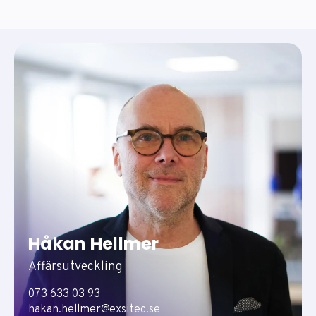
Håkan Hellmer
Affärsutveckling
073 633 03 93
hakan.hellmer@exsitec.se