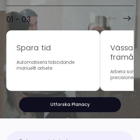
01 - 03
Spara tid
Vässa
framåtb
Automatisera tidsödande
manuellt arbete
Arbeta som 
precisionen i 
Utforska Planacy