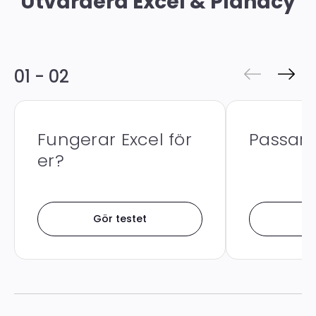
Utvärdera Excel & Planacy
01 - 02
Fungerar Excel för
Passar 
er?
Gör testet
Gö