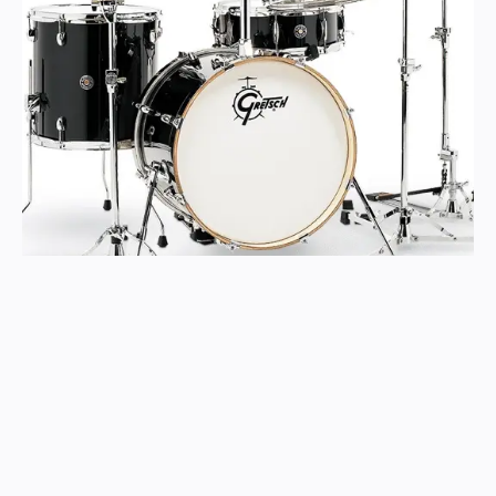
Fredrik Danielsson - avdelningschef e-handel på
Deluxe Music
”För oss har det varit avgörande