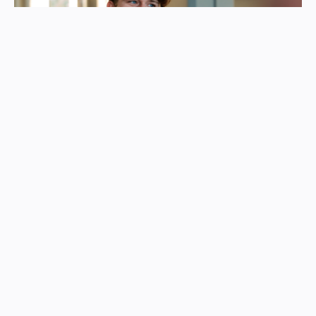
Ett starkt partnerskap och
smarta flöden
För att realisera sina ambitioner behövde Harald Pihl
en partner med både bredd och djup. Exsitec valdes på