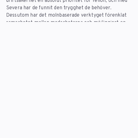
driftsäkerhet en absolut prioritet för Yellon, och med
Severa har de funnit den trygghet de behöver.
Dessutom har det molnbaserade verktyget förenklat
samarbetet mellan medarbetarna och möjliggjort en
smidig överblick över olika projekt. Även verktygets
gränssnitt förstärker användarupplevelsen genom att
erbjuda enkelhet och tydlighet.