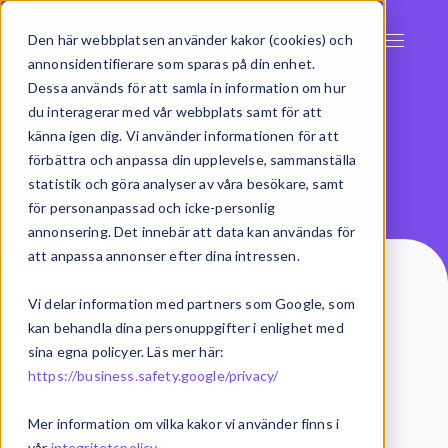
Den här webbplatsen använder kakor (cookies) och
annonsidentifierare som sparas på din enhet.
Dessa används för att samla in information om hur
du interagerar med vår webbplats samt för att
Lediga jobb
känna igen dig. Vi använder informationen för att
förbättra och anpassa din upplevelse, sammanställa
statistik och göra analyser av våra besökare, samt
för personanpassad och icke-personlig
annonsering. Det innebär att data kan användas för
att anpassa annonser efter dina intressen.
Vi delar information med partners som Google, som
kan behandla dina personuppgifter i enlighet med
← Tillbaka till alla lediga jobb
sina egna policyer. Läs mer här:
https://business.safety.google/privacy/
Heltid - Stockholm, Göteborg, Jönköping, Malmö,
Mer information om vilka kakor vi använder finns i
Linköping, Flera orter
vår
integritetspolicy
.