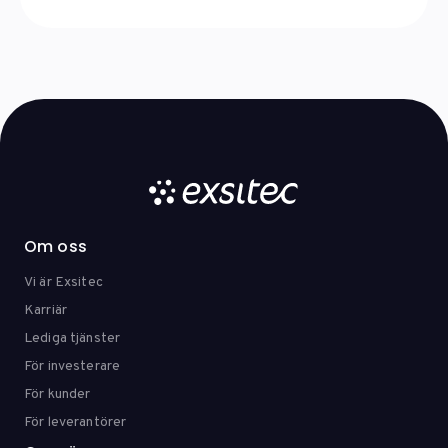
Om oss
Vi är Exsitec
Karriär
Lediga tjänster
För investerare
För kunder
För leverantörer