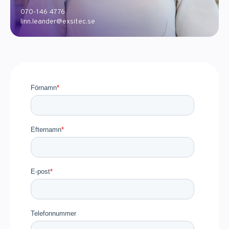
070-146 47 76
linn.leander@exsitec.se