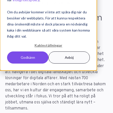
- Sista ansökningsdatum: 2026-08-31
Om du avböjer kommer vi inte att spåra dig när du
Erfaren utvecklare inom
besöker vår webbplats. För att kunna respektera
dina önskemål måste vi dock placera en nödvändig
E-handel
kaka i din webbläsare så att våra system kan komma
ihåg ditt val.
På Exsitec är vi experter på digitala lösningar som
Kakinställningar
förbättrar våra kunders verksamhet, vi kombinerar
utvalda system och tjänster till en fungerande helhet
Godkänn
Avböj
för att hjälpa våra kunder digitalisera sin verksamhet.
Inom vårt område för E-handel hjälper vi våra kunder
att navigera i det digitala landskapet och utveckla
lösningar för digitala affärer. Med nästan 700
medarbetare i Norden och en stark tillväxtresa bakom
oss, har vi en kultur där engagemang, samarbete och
utveckling står i fokus. Vi tror på att ha roligt på
jobbet, utmana oss själva och ständigt lära nytt –
tillsammans.