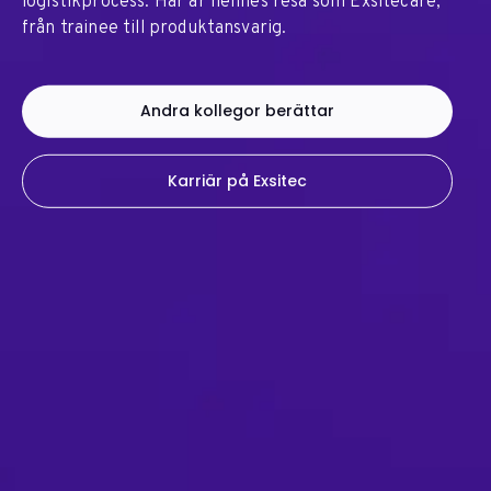
logistikprocess. Här är hennes resa som Exsitecare,
från trainee till produktansvarig.
Andra kollegor berättar
Karriär på Exsitec