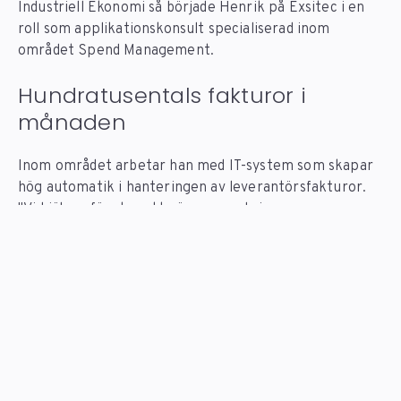
Industriell Ekonomi så började Henrik på Exsitec i en
roll som applikationskonsult specialiserad inom
området Spend Management.
Hundratusentals fakturor i
månaden
Inom området arbetar han med IT-system som skapar
hög automatik i hanteringen av leverantörsfakturor.
"Vi hjälper företag att göra av med sina pengar
oerhört snabbt och effektivt", säger Henrik
skämtsamt, men tillägger snabbt att det är faktiskt
exakt vad arbetet handlar om. Att med så få klick som
möjligt möjliggöra för företag att analysera, godkänna
och betala sina fakturor.
HENRIK OM PROGRAMMERING I JOBBET