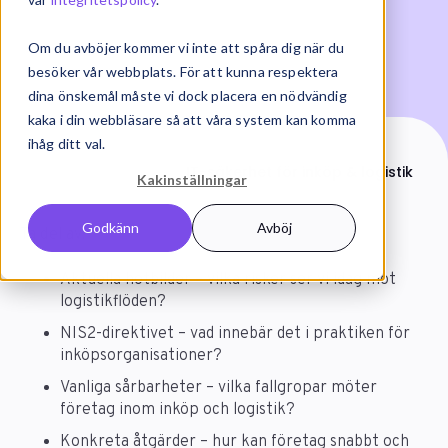
Om du avböjer kommer vi inte att spåra dig när du
besöker vår webbplats. För att kunna respektera
dina önskemål måste vi dock placera en nödvändig
kaka i din webbläsare så att våra system kan komma
ihåg ditt val.
Start
On-demand
IT-säkerhet för inköp & logistik
Kakinställningar
Godkänn
Avböj
Ta del av:
Aktuella hotbilder – vilka risker ser vi idag mot
logistikflöden?
NIS2-direktivet – vad innebär det i praktiken för
inköpsorganisationer?
Vanliga sårbarheter – vilka fallgropar möter
företag inom inköp och logistik?
Konkreta åtgärder – hur kan företag snabbt och