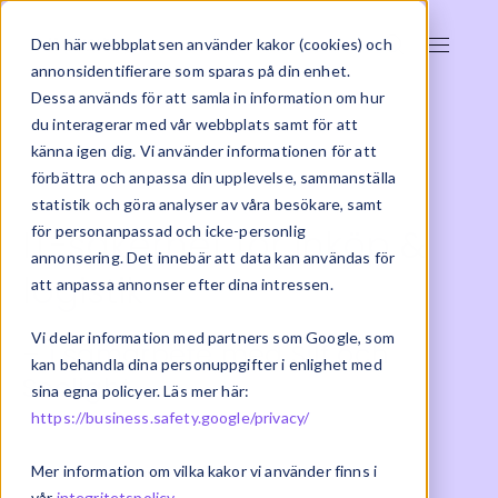
Den här webbplatsen använder kakor (cookies) och
annonsidentifierare som sparas på din enhet.
Dessa används för att samla in information om hur
du interagerar med vår webbplats samt för att
känna igen dig. Vi använder informationen för att
förbättra och anpassa din upplevelse, sammanställa
statistik och göra analyser av våra besökare, samt
IT-säkerhet för inköp &
för personanpassad och icke-personlig
annonsering. Det innebär att data kan användas för
logistik
att anpassa annonser efter dina intressen.
Vi delar information med partners som Google, som
– i samarbete med Silf och
kan behandla dina personuppgifter i enlighet med
Seclight
sina egna policyer. Läs mer här:
https://business.safety.google/privacy/
2025-10-27 | ERP
Mer information om vilka kakor vi använder finns i
vår
integritetspolicy
.