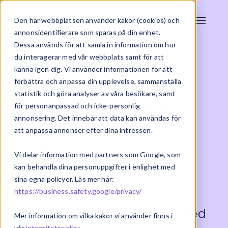
Den här webbplatsen använder kakor (cookies) och
annonsidentifierare som sparas på din enhet.
Dessa används för att samla in information om hur
du interagerar med vår webbplats samt för att
känna igen dig. Vi använder informationen för att
förbättra och anpassa din upplevelse, sammanställa
statistik och göra analyser av våra besökare, samt
Rundtur i Visma Net:
för personanpassad och icke-personlig
annonsering. Det innebär att data kan användas för
Molnresan för
att anpassa annonser efter dina intressen.
tillväxtbolag
Vi delar information med partners som Google, som
kan behandla dina personuppgifter i enlighet med
sina egna policyer. Läs mer här:
Framtidssäkra
https://business.safety.google/privacy/
ekonomifunktionen:
En rundtur i möjligheterna med
Mer information om vilka kakor vi använder finns i
vår
integritetspolicy
.