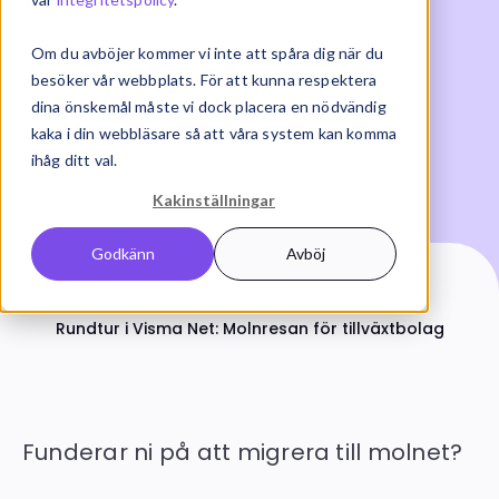
Visma Net
Om du avböjer kommer vi inte att spåra dig när du
2026-06-25 | ERP
besöker vår webbplats. För att kunna respektera
dina önskemål måste vi dock placera en nödvändig
kaka i din webbläsare så att våra system kan komma
ihåg ditt val.
Kakinställningar
Godkänn
Avböj
Start
On-demand
Rundtur i Visma Net: Molnresan för tillväxtbolag
Funderar ni på att migrera till molnet?