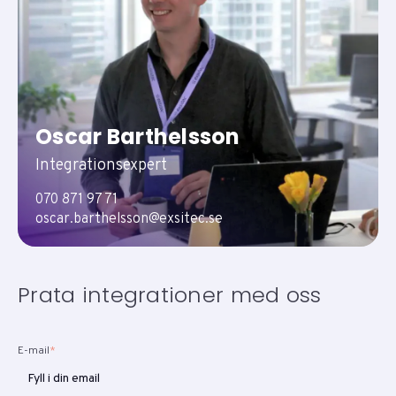
Oscar Barthelsson
Integrationsexpert
070 871 97 71
oscar.barthelsson@exsitec.se
Prata integrationer med oss
E-mail
*