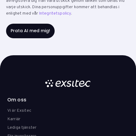
avregistrera dig från våra utskick genom länken som delas vid
varje utskick. Dina personuppgifter kommer att behandlas i
enlighet med vår
Integritetspolicy
.
Om oss
Vi är Exsitec
Karriär
Lediga tjänster