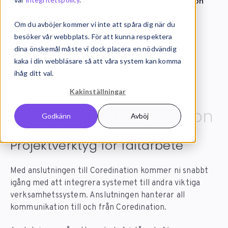
Systemintegration
Integrationer
Coredination
Om du avböjer kommer vi inte att spåra dig när du
besöker vår webbplats. För att kunna respektera
dina önskemål måste vi dock placera en nödvändig
kaka i din webbläsare så att våra system kan komma
ihåg ditt val.
Kakinställningar
Coredination
integration
Godkänn
Avböj
Projektverktyg för fältarbete
Med anslutningen till Coredination kommer ni snabbt
igång med att integrera systemet till andra viktiga
verksamhetssystem. Anslutningen hanterar all
kommunikation till och från Coredination.