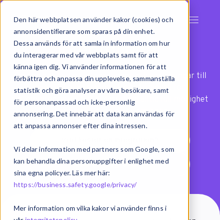
Den här webbplatsen använder kakor (cookies) och
annonsidentifierare som sparas på din enhet.
Integrationer
Dessa används för att samla in information om hur
du interagerar med vår webbplats samt för att
känna igen dig. Vi använder informationen för att
Exsitec har färdiga integrationer och anslutningar till
förbättra och anpassa din upplevelse, sammanställa
över 100 olika system. Med vår modell för
statistik och göra analyser av våra besökare, samt
systemintegration har ni dessutom alltid full möjlighet
för personanpassad och icke-personlig
att anpassa flöden efter era behov.
annonsering. Det innebär att data kan användas för
att anpassa annonser efter dina intressen.
Vad kostar en integration?
Vi delar information med partners som Google, som
kan behandla dina personuppgifter i enlighet med
Vad är integration?
sina egna policyer. Läs mer här:
https://business.safety.google/privacy/
Mer information om vilka kakor vi använder finns i
vår
integritetspolicy
.