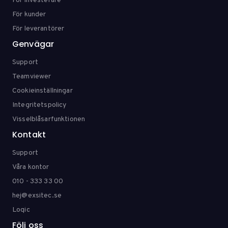
För investerare
För kunder
För leverantörer
Genvägar
Support
Teamviewer
Cookieinställningar
Integritetspolicy
Visselblåsarfunktionen
Kontakt
Support
Våra kontor
010 - 333 33 00
hej@exsitec.se
Loqic
Följ oss