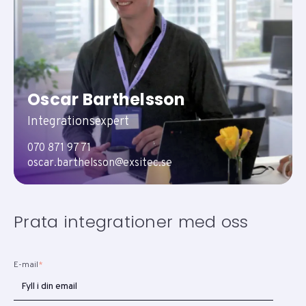
Oscar Barthelsson
Integrationsexpert
070 871 97 71
oscar.barthelsson@exsitec.se
Prata integrationer med oss
E-mail
*