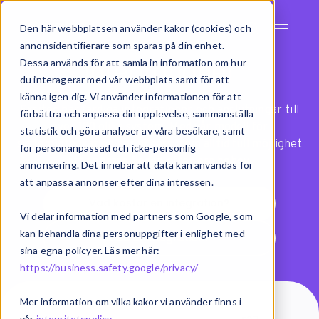
Den här webbplatsen använder kakor (cookies) och
annonsidentifierare som sparas på din enhet.
Integrationer
Dessa används för att samla in information om hur
du interagerar med vår webbplats samt för att
känna igen dig. Vi använder informationen för att
Exsitec har färdiga integrationer och anslutningar till
förbättra och anpassa din upplevelse, sammanställa
över 100 olika system. Med vår modell för
statistik och göra analyser av våra besökare, samt
systemintegration har ni dessutom alltid full möjlighet
för personanpassad och icke-personlig
att anpassa flöden efter era behov.
annonsering. Det innebär att data kan användas för
att anpassa annonser efter dina intressen.
Vad kostar en integration?
Vi delar information med partners som Google, som
kan behandla dina personuppgifter i enlighet med
Vad är integration?
sina egna policyer. Läs mer här:
https://business.safety.google/privacy/
Mer information om vilka kakor vi använder finns i
vår
integritetspolicy
.