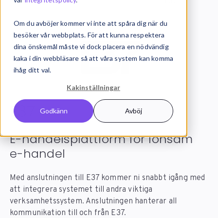
Systemintegration
Integrationer
E37
Om du avböjer kommer vi inte att spåra dig när du
besöker vår webbplats. För att kunna respektera
dina önskemål måste vi dock placera en nödvändig
kaka i din webbläsare så att våra system kan komma
ihåg ditt val.
Kakinställningar
E37
integration
Godkänn
Avböj
E-handelsplattform för lönsam
e-handel
Med anslutningen till E37 kommer ni snabbt igång med
att integrera systemet till andra viktiga
verksamhetssystem. Anslutningen hanterar all
kommunikation till och från E37.