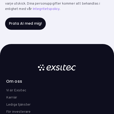
varje utskick. Dina personuppgifter kommer att behandlas i
enlighet med vår
Integritetspolicy
.
Om oss
Vi är Exsitec
Karriär
Lediga tjänster
För investerare