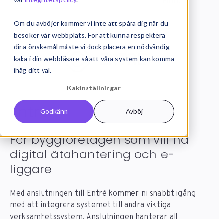
Systemintegration
Integrationer
Entré
Om du avböjer kommer vi inte att spåra dig när du
besöker vår webbplats. För att kunna respektera
dina önskemål måste vi dock placera en nödvändig
kaka i din webbläsare så att våra system kan komma
ihåg ditt val.
Kakinställningar
Entré
integration
Godkänn
Avböj
För byggföretagen som vill ha
digital ätahantering och e-
liggare
Med anslutningen till Entré kommer ni snabbt igång
med att integrera systemet till andra viktiga
verksamhetssystem. Anslutningen hanterar all