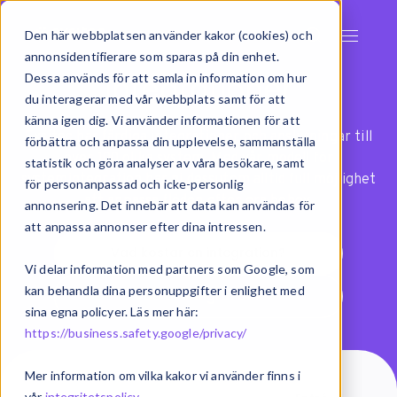
Den här webbplatsen använder kakor (cookies) och
annonsidentifierare som sparas på din enhet.
Integrationer
Dessa används för att samla in information om hur
du interagerar med vår webbplats samt för att
känna igen dig. Vi använder informationen för att
Exsitec har färdiga integrationer och anslutningar till
förbättra och anpassa din upplevelse, sammanställa
över 100 olika system. Med vår modell för
statistik och göra analyser av våra besökare, samt
systemintegration har ni dessutom alltid full möjlighet
för personanpassad och icke-personlig
att anpassa flöden efter era behov.
annonsering. Det innebär att data kan användas för
att anpassa annonser efter dina intressen.
Vad kostar en integration?
Vi delar information med partners som Google, som
kan behandla dina personuppgifter i enlighet med
Vad är integration?
sina egna policyer. Läs mer här:
https://business.safety.google/privacy/
Mer information om vilka kakor vi använder finns i
vår
integritetspolicy
.