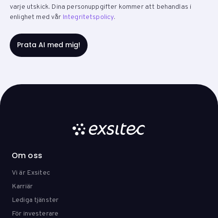
varje utskick. Dina personuppgifter kommer att behandlas i
enlighet med vår
Integritetspolicy
.
Om oss
Vi är Exsitec
Karriär
Lediga tjänster
För investerare