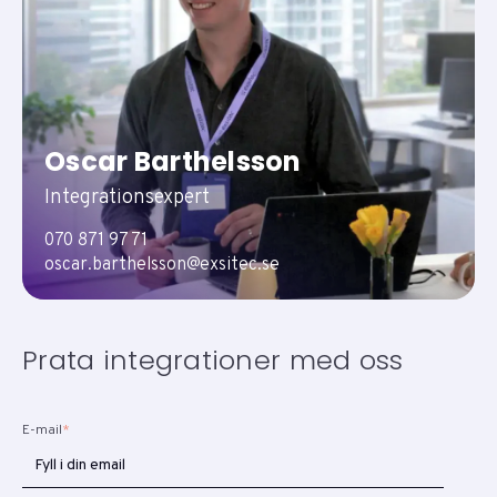
Oscar Barthelsson
Integrationsexpert
070 871 97 71
oscar.barthelsson@exsitec.se
Prata integrationer med oss
E-mail
*