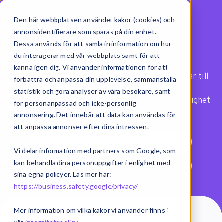
Den här webbplatsen använder kakor (cookies) och
annonsidentifierare som sparas på din enhet.
Integrationer
Dessa används för att samla in information om hur
du interagerar med vår webbplats samt för att
känna igen dig. Vi använder informationen för att
Exsitec har färdiga integrationer och anslutningar till
förbättra och anpassa din upplevelse, sammanställa
över 100 olika system. Med vår modell för
statistik och göra analyser av våra besökare, samt
systemintegration har ni dessutom alltid full möjlighet
för personanpassad och icke-personlig
att anpassa flöden efter era behov.
annonsering. Det innebär att data kan användas för
att anpassa annonser efter dina intressen.
Vad kostar en integration?
Vi delar information med partners som Google, som
kan behandla dina personuppgifter i enlighet med
Vad är integration?
sina egna policyer. Läs mer här:
https://business.safety.google/privacy/
Mer information om vilka kakor vi använder finns i
vår
integritetspolicy
.