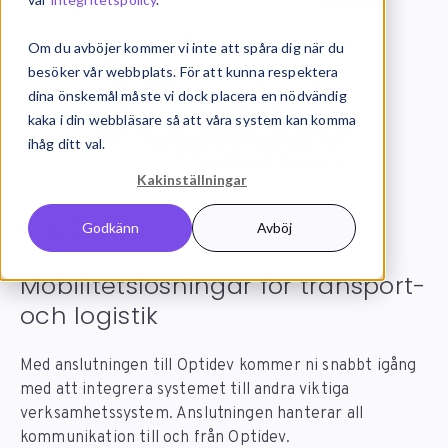
Systemintegration
Integrationer
Optidev
Om du avböjer kommer vi inte att spåra dig när du
besöker vår webbplats. För att kunna respektera
dina önskemål måste vi dock placera en nödvändig
kaka i din webbläsare så att våra system kan komma
ihåg ditt val.
Kakinställningar
Optidev
integration
Godkänn
Avböj
Mobilitetslösningar för transport-
och logistik
Med anslutningen till Optidev kommer ni snabbt igång
med att integrera systemet till andra viktiga
verksamhetssystem. Anslutningen hanterar all
kommunikation till och från Optidev.