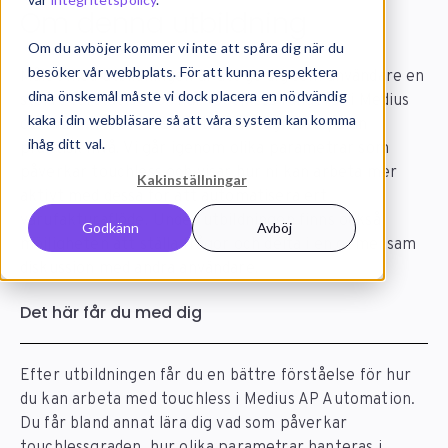
Om denna utbildning
Om du avböjer kommer vi inte att spåra dig när du
besöker vår webbplats. För att kunna respektera
Målet med utbildningen är att ge dig som användare en
dina önskemål måste vi dock placera en nödvändig
större förståelse för hur touchless fungerar i Medius
kaka i din webbläsare så att våra system kan komma
och hur ni kan förbättra touchlessgraden på en
ihåg ditt val.
praktisk nivå. Vi går igenom olika parametrar som
påverkar touchless och visar hur ni kan arbeta mer
Kakinställningar
aktivt med dessa för att automatisera ert
varufakturaflöde. Under utbildningen finns också
Godkänn
Avböj
möjligheten att ställa frågor och delta i en gemensam
diskussion med andra användare.
Det här får du med dig
Efter utbildningen får du en bättre förståelse för hur
du kan arbeta med touchless i Medius AP Automation.
Du får bland annat lära dig vad som påverkar
touchlessgraden, hur olika parametrar hanteras i