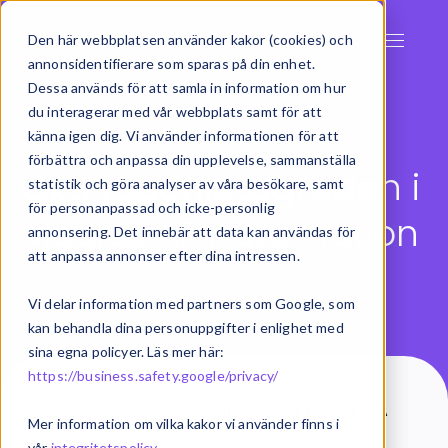
Den här webbplatsen använder kakor (cookies) och
annonsidentifierare som sparas på din enhet.
Dessa används för att samla in information om hur
du interagerar med vår webbplats samt för att
Utbildning i Medius AP Automation
känna igen dig. Vi använder informationen för att
förbättra och anpassa din upplevelse, sammanställa
Öka touchlessgraden i
statistik och göra analyser av våra besökare, samt
för personanpassad och icke-personlig
Medius AP Automation
annonsering. Det innebär att data kan användas för
att anpassa annonser efter dina intressen.
Vi delar information med partners som Google, som
kan behandla dina personuppgifter i enlighet med
sina egna policyer. Läs mer här:
https://business.safety.google/privacy/
Start
Utbildningar
Utbildningar Medius APA
Mer information om vilka kakor vi använder finns i
vår
integritetspolicy
.