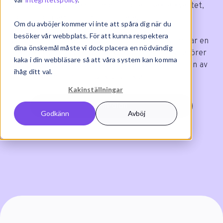
Qlik Sense 'governance' modell för att säkra kvalitet,
nöjdhet och säkerhet kring er data.
Om du avböjer kommer vi inte att spåra dig när du
besöker vår webbplats. För att kunna respektera
Vi rekommenderar denna utbildning till dig som har en
dina önskemål måste vi dock placera en nödvändig
teknisk grundförståelse (t.ex. Systemadministratörer
kaka i din webbläsare så att våra system kan komma
och liknande roller där du har ett ansvar för driften av
ihåg ditt val.
Qlik Sense miljön eller Qlik-utvecklare)
Kakinställningar
Anmälan
Godkänn
Avböj