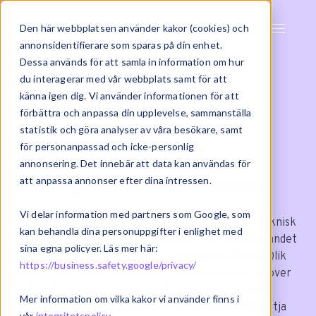
Den här webbplatsen använder kakor (cookies) och
annonsidentifierare som sparas på din enhet.
Dessa används för att samla in information om hur
du interagerar med vår webbplats samt för att
känna igen dig. Vi använder informationen för att
förbättra och anpassa din upplevelse, sammanställa
statistik och göra analyser av våra besökare, samt
Administrera och
för personanpassad och icke-personlig
annonsering. Det innebär att data kan användas för
konfigurera Qlik Sense
att anpassa annonser efter dina intressen.
Vi delar information med partners som Google, som
Administrera och konfigurera Qlik Sense är en teknisk
kan behandla dina personuppgifter i enlighet med
kurs där du lär dig verktyg, tekniker och handhavandet
sina egna policyer. Läs mer här:
för att sätta upp, konfigurera och underhålla en Qlik
https://business.safety.google/privacy/
Sense Enterprise installation i Windows-miljö. Utöver
detta får du kunskap om områden som säkerhet,
Mer information om vilka kakor vi använder finns i
lastbalansering och single-sign on metoder. Utnyttja
vår
integritetspolicy
.