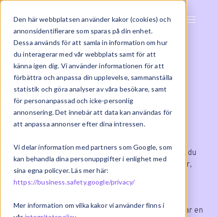
Den här webbplatsen använder kakor (cookies) och
annonsidentifierare som sparas på din enhet.
Dessa används för att samla in information om hur
du interagerar med vår webbplats samt för att
känna igen dig. Vi använder informationen för att
förbättra och anpassa din upplevelse, sammanställa
statistik och göra analyser av våra besökare, samt
Integrera Qlik Sense &
för personanpassad och icke-personlig
annonsering. Det innebär att data kan användas för
APIer
att anpassa annonser efter dina intressen.
Vi delar information med partners som Google, som
Denna kurs kommer ge dig god förståelse för hur du
kan behandla dina personuppgifter i enlighet med
integrerar och bäddar in dataanalys i applikationer,
sina egna policyer. Läs mer här:
portaler och andra produkter med hjälp av Qlik
https://business.safety.google/privacy/
Analytics Platform.
Mer information om vilka kakor vi använder finns i
Vi rekommenderar denna utbildning till dig som har en
vår
integritetspolicy
.