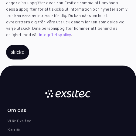
anger dina uppgifter ovan kan Exsitec komma att använda
dessa uppgifter för att skicka ut information och nyheter som vi
tror kan vara av intresse för dig. Du kan när som helst
avregistrera dig från våra utskick genom länken som delas vid
varje utskick. Dina personuppgifter kommer att behandlas i
enlighet med vår
Integritetspolicy
.
Om oss
Vi är Exsitec
Karriär