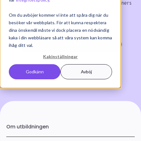
god teknisk förståelse (t.ex. Qlik-utvecklare, partners
eller kunder som vill integrera Qlik Sense
Om du avböjer kommer vi inte att spåra dig när du
funktionalitet i sina applikationer, portaler och
besöker vår webbplats. För att kunna respektera
system)
dina önskemål måste vi dock placera en nödvändig
kaka i din webbläsare så att våra system kan komma
Anmälan
ihåg ditt val.
Kakinställningar
Godkänn
Avböj
Om utbildningen