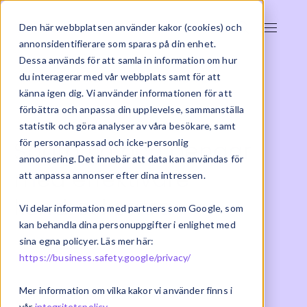
Den här webbplatsen använder kakor (cookies) och
annonsidentifierare som sparas på din enhet.
Dessa används för att samla in information om hur
du interagerar med vår webbplats samt för att
känna igen dig. Vi använder informationen för att
förbättra och anpassa din upplevelse, sammanställa
statistik och göra analyser av våra besökare, samt
Spara tid och pengar
för personanpassad och icke-personlig
annonsering. Det innebär att data kan användas för
med effektivare
att anpassa annonser efter dina intressen.
kundreskontra
Vi delar information med partners som Google, som
kan behandla dina personuppgifter i enlighet med
sina egna policyer. Läs mer här:
2020-10-06 | ERP
https://business.safety.google/privacy/
Mer information om vilka kakor vi använder finns i
vår
integritetspolicy
.