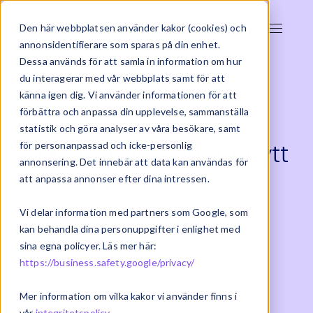
Den här webbplatsen använder kakor (cookies) och
annonsidentifierare som sparas på din enhet.
Dessa används för att samla in information om hur
du interagerar med vår webbplats samt för att
känna igen dig. Vi använder informationen för att
förbättra och anpassa din upplevelse, sammanställa
statistik och göra analyser av våra besökare, samt
Så kravställer du ett nytt
för personanpassad och icke-personlig
annonsering. Det innebär att data kan användas för
CRM-system
att anpassa annonser efter dina intressen.
Vi delar information med partners som Google, som
2025-04-25 | CRM
kan behandla dina personuppgifter i enlighet med
sina egna policyer. Läs mer här:
https://business.safety.google/privacy/
Mer information om vilka kakor vi använder finns i
vår
integritetspolicy
.