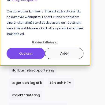
Alla
Analys och rapportering
Om du avböjer kommer vi inte att spåra dig när du
besöker vår webbplats. För att kunna respektera
Applikationsutveckling & Integration
dina önskemål måste vi dock placera en nödvändig
kaka i din webbläsare så att våra system kan komma
Budget och prognos
CRM
ihåg ditt val.
Kakinställningar
Digital marknadsföring och SEO
E-handel
Godkänn
Avböj
Ekonomhubben
ERP
ERP
Hållbarhetsrapportering
Lager och logistik
Lön och HRM
Projekthantering