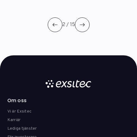
2 / 15
Om oss
Vi är Exsitec
Karriär
Lediga tjänster