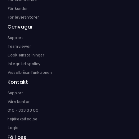
För investerare
För kunder
För leverantörer
Genvägar
Support
Teamviewer
Cookieinställningar
Integritetspolicy
Visselblåsarfunktionen
Kontakt
Support
Våra kontor
010 - 333 33 00
hej@exsitec.se
Loqic
Följ oss