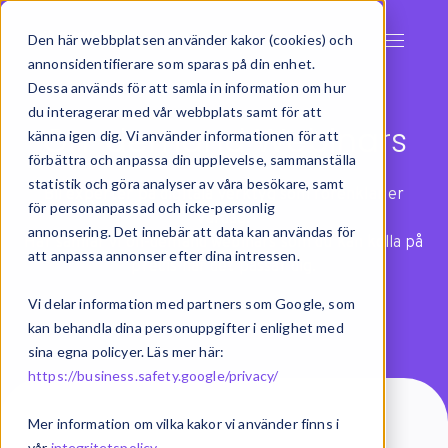
Den här webbplatsen använder kakor (cookies) och
annonsidentifierare som sparas på din enhet.
Dessa används för att samla in information om hur
du interagerar med vår webbplats samt för att
On-demand Webinars
känna igen dig. Vi använder informationen för att
förbättra och anpassa din upplevelse, sammanställa
statistik och göra analyser av våra besökare, samt
Bli experter på digitala verktyg som förenklar er
för personanpassad och icke-personlig
vardag.
annonsering. Det innebär att data kan användas för
Här samlar vi on-demand webinars som du kan kolla på
att anpassa annonser efter dina intressen.
precis när det passar dig.
Vi delar information med partners som Google, som
kan behandla dina personuppgifter i enlighet med
sina egna policyer. Läs mer här:
https://business.safety.google/privacy/
Mer information om vilka kakor vi använder finns i
vår
integritetspolicy
.