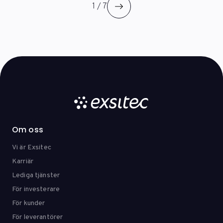
1 / 7
Om oss
Vi är Exsitec
Karriär
Lediga tjänster
För investerare
För kunder
För leverantörer