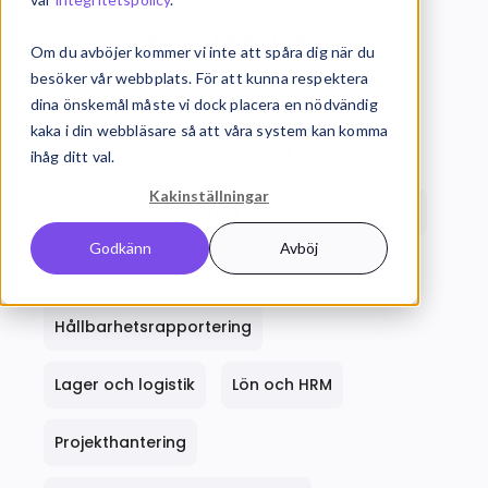
Alla
Analys och rapportering
Om du avböjer kommer vi inte att spåra dig när du
besöker vår webbplats. För att kunna respektera
Applikationsutveckling & Integration
dina önskemål måste vi dock placera en nödvändig
kaka i din webbläsare så att våra system kan komma
Budget och prognos
CRM
ihåg ditt val.
Kakinställningar
Digital marknadsföring och SEO
E-handel
Godkänn
Avböj
Ekonomhubben
ERP
ERP
Hållbarhetsrapportering
Lager och logistik
Lön och HRM
Projekthantering