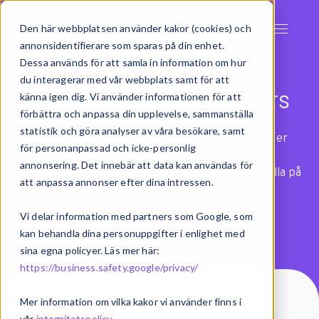
Den här webbplatsen använder kakor (cookies) och
annonsidentifierare som sparas på din enhet.
Dessa används för att samla in information om hur
du interagerar med vår webbplats samt för att
On-demand Webinars
känna igen dig. Vi använder informationen för att
förbättra och anpassa din upplevelse, sammanställa
statistik och göra analyser av våra besökare, samt
Bli experter på digitala verktyg som förenklar er
för personanpassad och icke-personlig
vardag.
annonsering. Det innebär att data kan användas för
Här samlar vi on-demand webinars som du kan kolla på
att anpassa annonser efter dina intressen.
precis när det passar dig.
Vi delar information med partners som Google, som
kan behandla dina personuppgifter i enlighet med
sina egna policyer. Läs mer här:
https://business.safety.google/privacy/
Mer information om vilka kakor vi använder finns i
vår
integritetspolicy
.