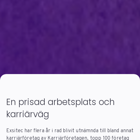
En prisad arbetsplats och
karriärväg
Exsitec har flera år i rad blivit utnämnda till bland annat
karriärföretag av
Karriärföretagen,
topp 100 företag