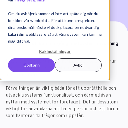
Om du avböjer kommer vi inte att spåra dig när du
besöker vår webbplats. För att kunna respektera
dina önskemål måste vi dock placera en nödvändig
kaka i din webbläsare så att våra system kan komma
Start
Artiklar
ihåg ditt val.
6 steg för att komma igång med systemförvaltning
Kakinställningar
Ditt systemprojekt börjar närma sig slutet, men hur
Godkänn
Avböj
startar du då upp en förvaltning som har rätt
ambitionsnivå?
Förvaltningen är viktig både för att upprätthålla och
utveckla systems funktionalitet, och därmed även
nyttan med systemet för företaget. Det är dessutom
viktigt för användarna att ha en person och ett forum
som hanterar de frågor som uppstår.