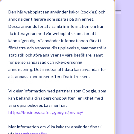
Den här webbplatsen använder kakor (cookies) och
annonsidentifierare som sparas på din enhet.
Dessa används för att samla in information om hur
du interagerar med vår webbplats samt för att
känna igen dig. Vi använder informationen för att
förbättra och anpassa din upplevelse, sammanställa
statistik och göra analyser av våra besökare, samt
6 steg för att komma
för personanpassad och icke-personlig
annonsering. Det innebär att data kan användas för
igång med
att anpassa annonser efter dina intressen.
systemförvaltning
Vi delar information med partners som Google, som
kan behandla dina personuppgifter i enlighet med
sina egna policyer. Läs mer här:
2020-03-19 | Support & förvaltning
https://business.safety.google/privacy/
Mer information om vilka kakor vi använder finns i
vår
integritetspolicy
.