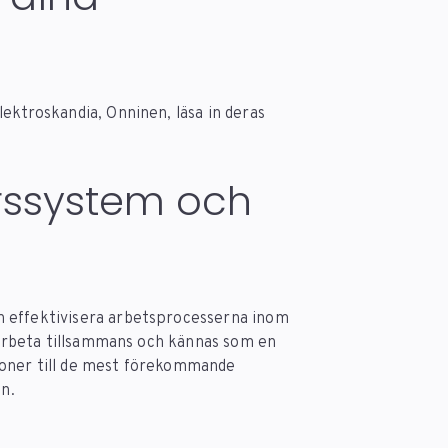
ektroskandia, Onninen, läsa in deras
rssystem och
n effektivisera arbetsprocesserna inom
t arbeta tillsammans och kännas som en
ioner till de mest förekommande
n.