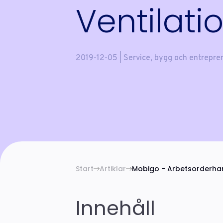
Ventilati
2019-12-05 | Service, bygg och entrepre
Start
Artiklar
Mobigo - Arbetsorderhan
Innehåll