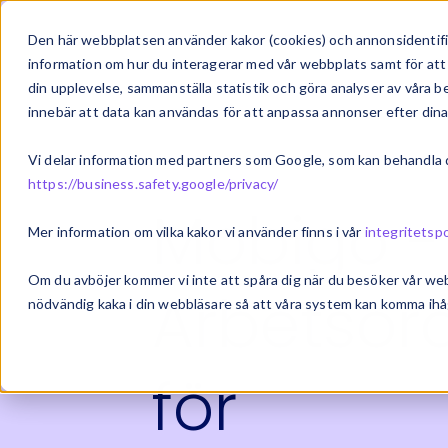
Om oss
Vårt erb
Den här webbplatsen använder kakor (cookies) och annonsidentifie
information om hur du interagerar med vår webbplats samt för att 
din upplevelse, sammanställa statistik och göra analyser av våra
innebär att data kan användas för att anpassa annonser efter dina
Vi delar information med partners som Google, som kan behandla di
https://business.safety.google/privacy/
Mobigo -
Mer information om vilka kakor vi använder finns i vår
integritetspo
Om du avböjer kommer vi inte att spåra dig när du besöker vår we
Arbetsor
nödvändig kaka i din webbläsare så att våra system kan komma ihåg
för