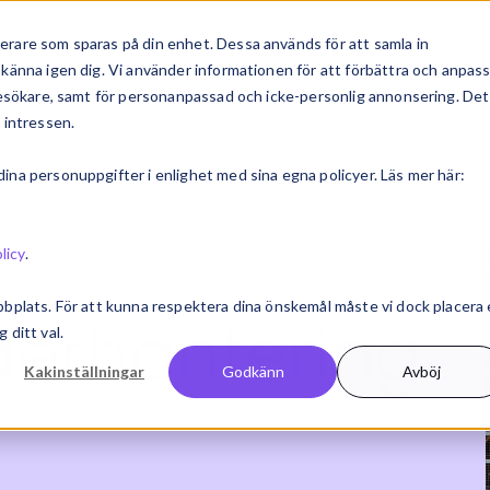
judande
Bransch & roll
Kundcase
Inspiration
rare som sparas på din enhet. Dessa används för att samla in
känna igen dig. Vi använder informationen för att förbättra och anpas
 besökare, samt för personanpassad och icke-personlig annonsering. Det
 intressen.
na personuppgifter i enlighet med sina egna policyer. Läs mer här:
licy
.
bbplats. För att kunna respektera dina önskemål måste vi dock placera
derhantering
 ditt val.
Kakinställningar
Godkänn
Avböj