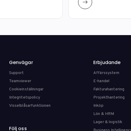
Genvägar
Erbjudande
Support
Affärssystem
Teamviewer
E-handel
Cookieinställningar
Fakturahantering
Integritetspolicy
Projekthantering
Visselblåsarfunktionen
Inköp
Lön & HRM
Lager & logistik
Följ oss
Business Intelligenc