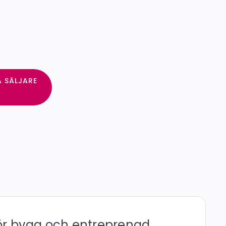
A SÄLJARE
 för bygg och entreprenad