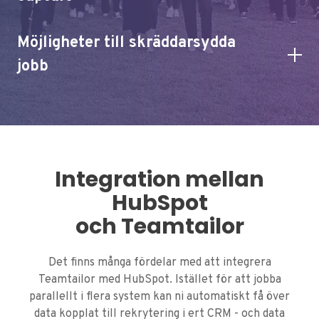
Genom att ha kontakterna i HubSpot kan vi
Möjligheter till skräddarsydda
använda oss av samma smarta verktyg som säljare
använder för att engagera leads. Vad skiljer
jobb
egentligen kandidater till jobb från en CFO som
vill köpa ett ekonomisystem?
Till skillnad från Teamtailor kunde vi i HubSpot
bygga våra formulär precis som vi vill baserat på
typ av tjänst. Framförallt var det viktigt för oss
att formulären skulle kunna kombineras med
innehållet på ett bra sätt som gjorde det enkelt
Integration mellan
att konvertera.
HubSpot
och Teamtailor
Det finns många fördelar med att integrera
Teamtailor med HubSpot. Istället för att jobba
parallellt i flera system kan ni automatiskt få över
data kopplat till rekrytering i ert CRM - och data