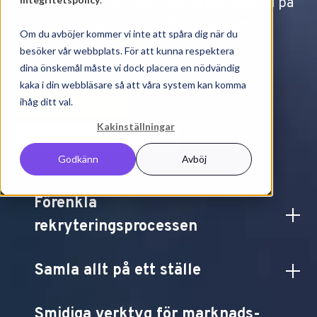
webbesök till verkliga konverteringar. Vi på
Exsitec tror att vi har hittat lösningen.
Om du avböjer kommer vi inte att spåra dig när du
besöker vår webbplats. För att kunna respektera
dina önskemål måste vi dock placera en nödvändig
kaka i din webbläsare så att våra system kan komma
ihåg ditt val.
LÄS MER
Kakinställningar
TILL VÅR KARRIÄRSIDA
Godkänn
Avböj
Förenkla
rekryteringsprocessen
Genom att minska mängden manuellt arbete i
Samla allt på ett ställe
flera system kan ni snabbare och lättare få en
överblick över hela rekryteringsprocessen -
Genom att koppla ihop CRM:et med HRM:et
från ansökan till sign.
Smidiga verktyg för marknads-
samlar ni viktig data, som annars kan missas