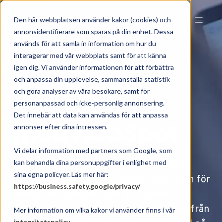
Den här webbplatsen använder kakor (cookies) och
annonsidentifierare som sparas på din enhet. Dessa
används för att samla in information om hur du
interagerar med vår webbplats samt för att känna
igen dig. Vi använder informationen för att förbättra
Teamtailor
och anpassa din upplevelse, sammanställa statistik
och göra analyser av våra besökare, samt för
tillsammans
personanpassad och icke-personlig annonsering.
Det innebär att data kan användas för att anpassa
med HubSpot
annonser efter dina intressen.
Vi delar information med partners som Google, som
kan behandla dina personuppgifter i enlighet med
Teamtailor är en plattform som många
sina egna policyer. Läs mer här:
rekryterare garanterat känner igen. Men för
https://business.safety.google/privacy/
många rekryterare finns det kanske
utmaningar med hur man kan spåra allt från
Mer information om vilka kakor vi använder finns i vår
integritetspolicy
.