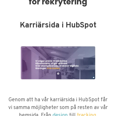
för rekrytering
rekrytering sker.
rekryteringsprocess är en stor del av vår
verksamhet och genom större employer
brand-möjligheter har vi kunnat lägga stort
fokus på att utveckla processen ännu mer.
Karriärsida i HubSpot
Genom att ha vår karriärsida i HubSpot får
vi samma möjligheter som på resten av vår
hemsida. Från
design
till
tracking
.